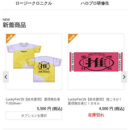
ロージークロニクル
ハロプロ研修生
LuckyFes'26【鈴木愛理】 愛理推狂者
LuckyFes'26【鈴木愛理】 我こそが！
T-2026ver.-
愛理推狂者だ！タオル
5,500
円
(税込)
4,000
円
(税込)
在庫切れ
オプションを選択