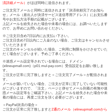
済詳細メール）
がほぼ同時に送信されます。
ご注文完了メールと同時に送信されます「決済依頼完了のお知ら
せ」メール（差出人が決済サービス送信専用アドレス）にお支払番
号やお支払方法手順の記載がございます。
上記メールを紛失された場合や未着の場合には、お調べいたします
ので、お早めにお問い合わせください。
※ご注文日含め7日以内にお支払い下さい。
ご注文日含め7日以内にご入金のない場合、ご注文はキャンセルさせ
ていただきます
ご注文のキャンセルが続いた場合、ご利用に制限をかけさせていた
だく場合がございます。予めご了承ください。
※迷惑メール設定等されている場合には、ドメイン
(elineupmall.com)（p01.mul-pay.com）受信設定をお願い致しま
す。
ご注文が正常に完了致しますと＜ご注文完了メール＞が配信されま
す。
メールが届いていない場合、ご注文が正常に完了していない可能性
がございますので、「注文」ページと併せてメール到着の有無や迷
惑メール設定等をご確認下さい。
上記メールを紛失された場合や未
着の場合には、再度ご注文を頂く必要がございます。
＜PayPal決済の場合＞
ご注文が正常に完了致しますと
2通のメール（elineupmall.comから