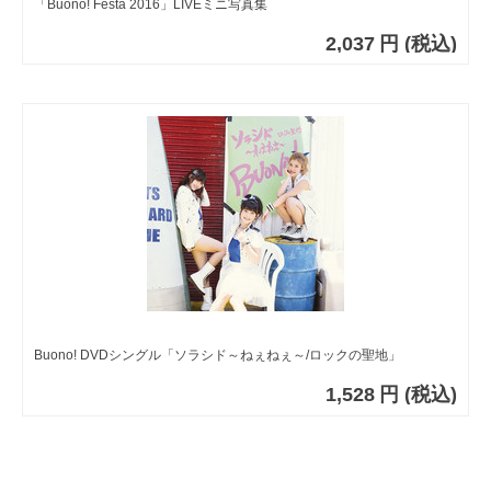
「Buono! Festa 2016」LIVEミニ写真集
2,037
円
(税込)
Buono! DVDシングル「ソラシド～ねぇねぇ～/ロックの聖地」
1,528
円
(税込)