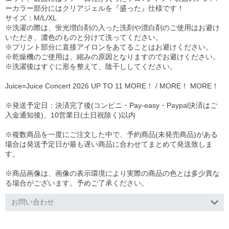
ーカラー部分にはクリアジェルを『盛った』仕様です！
サイズ：M/L/XL
※洗濯の際は、蛍光増白剤の入った洗剤や漂白剤のご使用はお避け
いただき、濃色のものと分けて洗ってください。
※プリント部分に直接アイロンをあてることはお避けください。
※乾燥機のご使用は、縮みの原因となりますのでお避けください。
※洗濯後はすぐに形を整えて、陰干ししてください。
Juice=Juice Concert 2026 UP TO 11 MORE！ / MORE！ MORE！
※発送予定日：決済完了後(コンビニ・Pay-easy・Paypal決済はご
入金通知後)、10営業日(土日祝除く)以内
※複数商品を一度にご注文した中で、予約商品(未発売商品)がある
場合は発送予定日が最も遅い商品に合わせてまとめて発送致しま
す。
※商品画像は、画像の表示環境により実際の商品の色とは多少異な
る場合がございます。予めご了承ください。
お問い合わせ