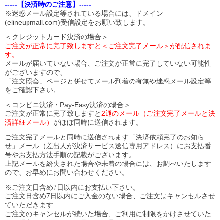
-----【決済時のご注意】-----
※迷惑メール設定等されている場合には、ドメイン
(elineupmall.com)受信設定をお願い致します。
＜クレジットカード決済の場合＞
ご注文が正常に完了致しますと＜ご注文完了メール＞が配信されま
す。
メールが届いていない場合、ご注文が正常に完了していない可能性
がございますので、
「注文照会」ページと併せてメール到着の有無や迷惑メール設定等
をご確認下さい。
＜コンビニ決済・Pay-Easy決済の場合＞
ご注文が正常に完了致しますと
2通のメール（ご注文完了メールと決
済詳細メール）
がほぼ同時に送信されます。
ご注文完了メールと同時に送信されます「決済依頼完了のお知ら
せ」メール（差出人が決済サービス送信専用アドレス）にお支払番
号やお支払方法手順の記載がございます。
上記メールを紛失された場合や未着の場合には、お調べいたします
ので、お早めにお問い合わせください。
※ご注文日含め7日以内にお支払い下さい。
ご注文日含め7日以内にご入金のない場合、ご注文はキャンセルさせ
ていただきます
ご注文のキャンセルが続いた場合、ご利用に制限をかけさせていた