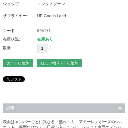
ショップ:
エンタメゾーン
サプライヤー:
UF Goods Land
コード:
894171
在庫状況:
在庫あり
+
数量:
−
カートに追加
ほしい物リストに追加
説明
表面はメンバーごとに異なる「盛れ！ミ・アモーレ」ポーズのシル
エット、裏面にはツアー日程が入ったソロTシャツ！表面のメンバ