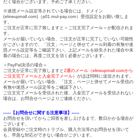
だく場合がございます。予めご了承ください。
※迷惑メール設定等されている場合には、ドメイン
(elineupmall.com)（p01.mul-pay.com）受信設定をお願い致しま
す。
ご注文が正常に完了致しますと＜ご注文完了メール＞が配信されま
す。
メールが届いていない場合、ご注文が正常に完了していない可能性
がございますので、「注文」ページと併せてメール到着の有無や迷
惑メール設定等をご確認下さい。
上記メールを紛失された場合や未
着の場合には、再度ご注文を頂く必要がございます。
＜PayPal決済の場合＞
ご注文が正常に完了致しますと
2通のメール（elineupmall.comから
ご注文完了メールと入金完了メール
）がほぼ同時に送信されます。
メールが届いていない場合、「注文」ページと併せてメール受信の
有無や迷惑メール設定等をご確認下さい。
ご注文完了メールを受信された後、入金完了メールを受信されない
場合は、お問合せページよりご連絡ください。
-----【お問合せに関する注意事項】-----
お問合せを頂いてからご回答を差し上げるまで、数日かかる場合が
ございます。
会員登録やご注文時のトラブル、購入方法等のお問合せを頂いて
も、早急な対応ができない場合がございます。