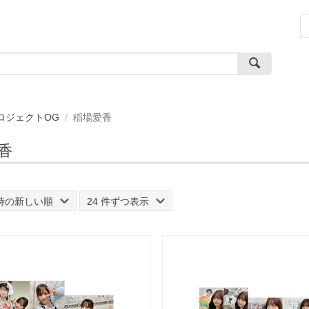
ロジェクトOG
/
稲場愛香
香
時の新しい順
24 件ずつ表示