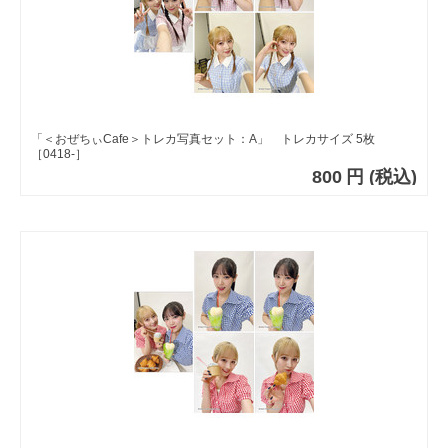
「＜おぜちぃCafe＞トレカ写真セット：A」 トレカサイズ 5枚
［0418-］
800
円
(税込)