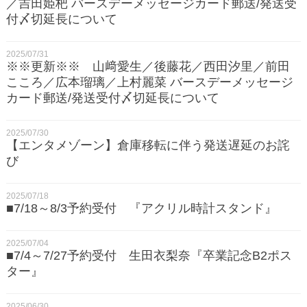
／吉田姫杷 バースデーメッセージカード郵送/発送受
付〆切延長について
2025/07/31
※※更新※※ 山﨑愛生／後藤花／西田汐里／前田
こころ／広本瑠璃／上村麗菜 バースデーメッセージ
カード郵送/発送受付〆切延長について
2025/07/30
【エンタメゾーン】倉庫移転に伴う発送遅延のお詫
び
2025/07/18
■7/18～8/3予約受付 『アクリル時計スタンド』
2025/07/04
■7/4～7/27予約受付 生田衣梨奈『卒業記念B2ポス
ター』
2025/06/30