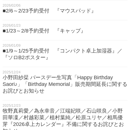
2026/02/06
■2/6～2/23予約受付 『マウスパッド』
2026/01/23
■1/23～2/8予約受付 『キャップ』
2026/01/09
■1/9～1/25予約受付 『コンパクト卓上加湿器』／
『ソロB2ポスター』
2025/12/24
小野田紗栞 バースデー生写真「Happy Birthday
Saori♪」「Birthday Memorial」販売期間延長に関する
お詫びとお知らせ
2025/12/23
牧野真莉愛／為永幸音／江端妃咲／石山咲良／小野
田華凜／村越彩菜／植村葉純／松原ユリヤ／相馬優
芽『2026卓上カレンダー』不備に関するお詫びとお