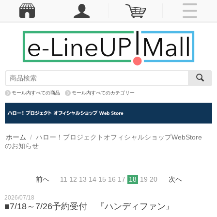
モール内すべての商品
モール内すべてのカテゴリー
ホーム
/
ハロー！プロジェクトオフィシャルショップWebStore
のお知らせ
前へ
11
12
13
14
15
16
17
18
19
20
次へ
2026/07/18
■7/18～7/26予約受付 『ハンディファン』