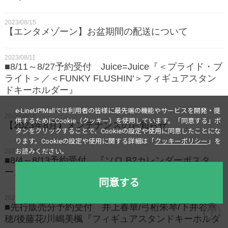
2023/08/15
【エンタメゾーン】お盆期間の配送について
2023/08/11
■8/11～8/27予約受付 Juice=Juice『＜プライド・ブ
ライト＞／＜FUNKY FLUSHIN'＞フィギュアスタン
ドキーホルダー』
e-LineUP!Mallでは利用者の皆様に最先端の機能やサービスを開発・提
2023/08/10
供するためにCookie（クッキー）を使用しています。
「同意する」ボ
【2023年8月】メンテナンスのお知らせ
タンをクリックすることで、Cookieの設定や使用に同意したことにな
ります。
Cookieの設定や使用に関する詳細は「
クッキーポリシー
」を
2023/08/04
お読みください。
■8/4～8/13予約受付 『ソロ B2カレンダーポスタ
ー』
同意する
2023/07/28
■先行販売分予約受付 井上春華/弓桁朱琴/下井谷幸
穂/後藤花/川嶋美楓『フィギュアスタンドキーホルダ