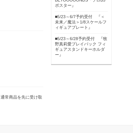
BEYOOOOONDS『ソロB3
ポスター』
■5/23～6/7予約受付 『＜
未来／魔法＞1/8スケールフ
ィギュアプレート』
■5/23～6/28予約受付 『牧
野真莉愛プレイバック フィ
ギュアスタンドキーホルダ
ー』
。通常商品を先に受け取