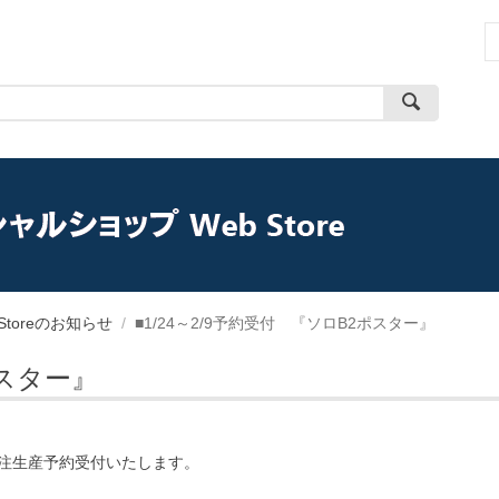
toreのお知らせ
/
■1/24～2/9予約受付 『ソロB2ポスター』
ポスター』
、受注生産予約受付いたします。