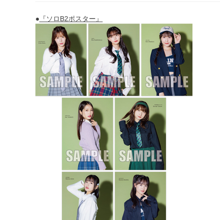
●
『ソロB2ポスター』