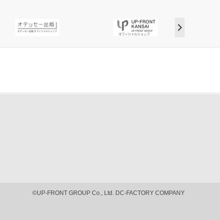
©UP-FRONT GROUP Co., Ltd. DC-FACTORY COMPANY