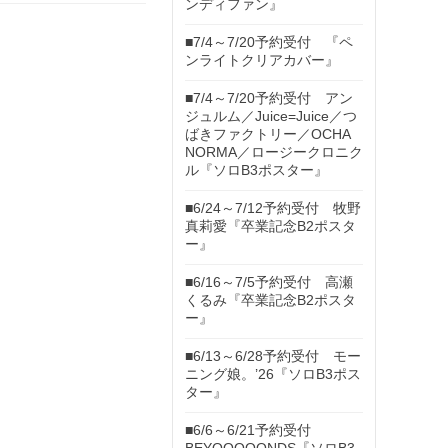
ンディファン』
■7/4～7/20予約受付 『ペ
ンライトクリアカバー』
■7/4～7/20予約受付 アン
ジュルム／Juice=Juice／つ
ばきファクトリー／OCHA
NORMA／ロージークロニク
ル『ソロB3ポスター』
■6/24～7/12予約受付 牧野
真莉愛『卒業記念B2ポスタ
ー』
■6/16～7/5予約受付 高瀬
くるみ『卒業記念B2ポスタ
ー』
■6/13～6/28予約受付 モー
ニング娘。’26『ソロB3ポス
ター』
■6/6～6/21予約受付