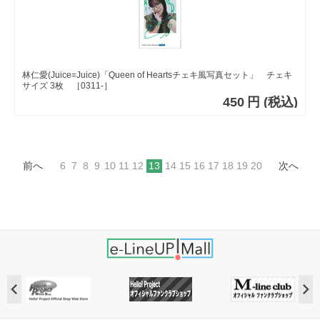
林仁愛(Juice=Juice)「Queen of Heartsチェキ風写真セット」 チェキ
サイズ 3枚 ［0311-］
450
円
(税込)
前へ
6
7
8
9
10
11
12
13
14
15
16
17
18
19
20
次へ