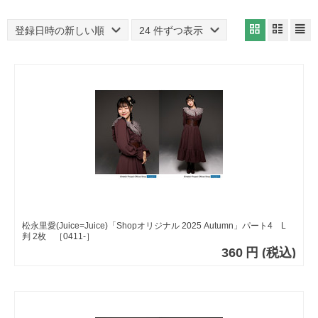
登録日時の新しい順
24 件ずつ表示
松永里愛(Juice=Juice)「Shopオリジナル 2025 Autumn」パート4 L
判 2枚 ［0411-］
360
円
(税込)