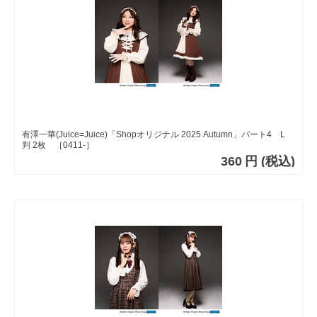
有澤一華(Juice=Juice)「Shopオリジナル 2025 Autumn」パート4 L
判 2枚 ［0411-］
360
円
(税込)