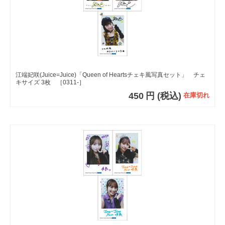
江端妃咲(Juice=Juice)「Queen of Heartsチェキ風写真セット」 チェ
キサイズ 3枚 ［0311-］
450
円
(税込)
在庫切れ