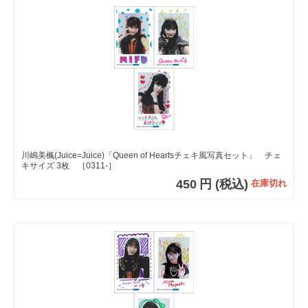
川嶋美楓(Juice=Juice)「Queen of Heartsチェキ風写真セット」 チェ
キサイズ 3枚 ［0311-］
450
円
(税込)
在庫切れ