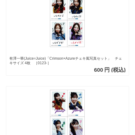
有澤一華(Juice=Juice)「Crimson×Azureチェキ風写真セット」 チェ
キサイズ 4枚 ［0123-］
600
円
(税込)