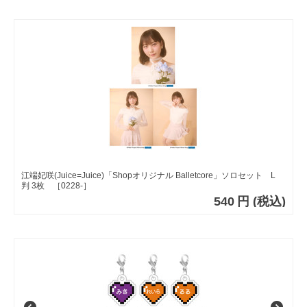
江端妃咲(Juice=Juice)「Shopオリジナル Balletcore」ソロセット L
判 3枚 ［0228-］
540
円
(税込)