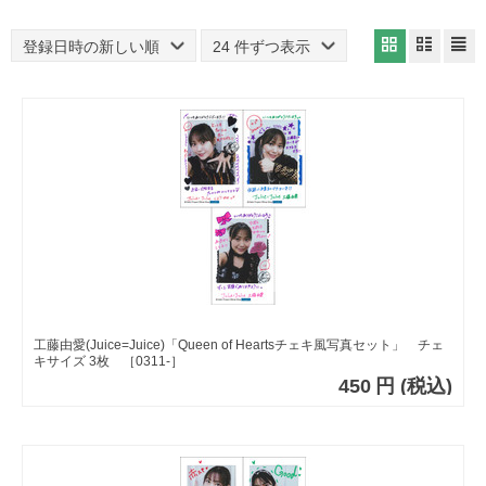
登録日時の新しい順
24 件ずつ表示
工藤由愛(Juice=Juice)「Queen of Heartsチェキ風写真セット」 チェ
キサイズ 3枚 ［0311-］
450
円
(税込)