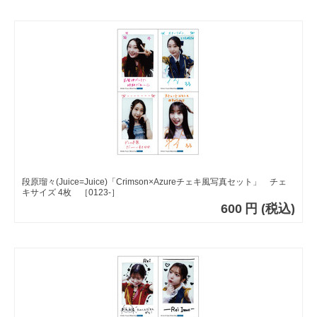
段原瑠々(Juice=Juice)「Crimson×Azureチェキ風写真セット」 チェ
キサイズ 4枚 ［0123-］
600
円
(税込)