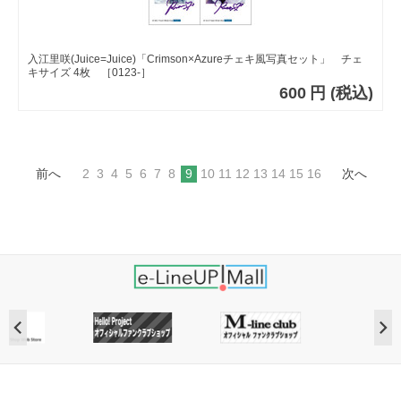
入江里咲(Juice=Juice)「Crimson×Azureチェキ風写真セット」 チェ
キサイズ 4枚 ［0123-］
600
円
(税込)
前へ
2
3
4
5
6
7
8
9
10
11
12
13
14
15
16
次へ