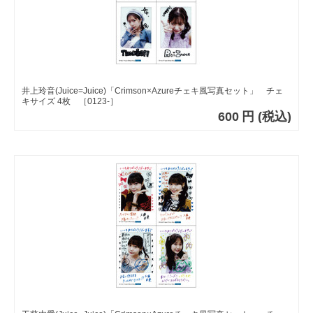
井上玲音(Juice=Juice)「Crimson×Azureチェキ風写真セット」 チェ
キサイズ 4枚 ［0123-］
600
円
(税込)