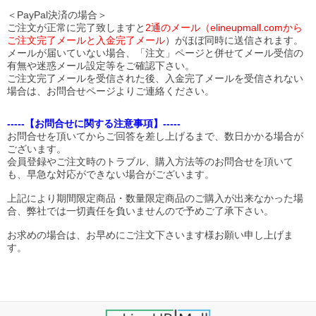
＜PayPal決済の場合＞
ご注文が正常に完了致しますと
2通のメール（elineupmall.comから
ご注文完了メールと入金完了メール
）がほぼ同時に送信されます。
メールが届いていない場合、「注文」ページと併せてメール受信の
有無や迷惑メール設定等をご確認下さい。
ご注文完了メールを受信された後、入金完了メールを受信されない
場合は、お問合せページよりご連絡ください。
-----【お問合せに関する注意事項】-----
お問合せを頂いてからご回答を差し上げるまで、数日かかる場合が
ございます。
会員登録やご注文時のトラブル、購入方法等のお問合せを頂いて
も、早急な対応ができない場合がございます。
上記により期間限定商品・数量限定商品のご購入が出来なかった場
合、弊社では一切責任を負いませんので予めご了承下さい。
お求めの場合は、お早めにご注文下さいます様お願い申し上げま
す。