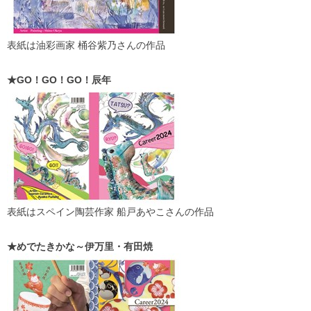
表紙は
油彩画家 桶谷紫乃さんの作品
★GO！GO！GO！辰年
表紙はスペイン陶芸作家 船戸あやこさんの作品
★めでたきかな～伊万里・有田焼