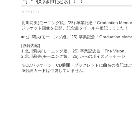
写・収録曲更新！！
2025/12/27
北川莉央(モーニング娘。'25) 卒業記念「Graduation Mem
ジャケット画像を公開、記念曲タイトルを追記しました！
■北川莉央(モーニング娘。'25) 卒業記念「Graduation Memor
[収録内容]
1.北川莉央(モーニング娘。'25) 卒業記念曲「The Vision」
2.北川莉央(モーニング娘。'25) からのボイスメッセージ
※CDパッケージ・CD盤面・ブックレットに曲名の表記は
※歌詞カードは付属していません。