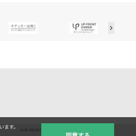
ています。
©UP-FRONT GROUP Co., Ltd. DC-FACTORY COMPANY
同意する