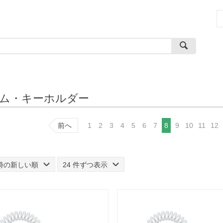
ム・キーホルダー
前へ
1
2
3
4
5
6
7
8
9
10
11
12
時の新しい順
24 件ずつ表示