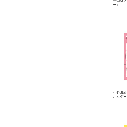
平山遊季
ー』
小野田紗
ホルダー