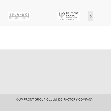
©UP-FRONT GROUP Co., Ltd. DC-FACTORY COMPANY