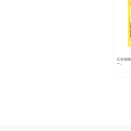
広本瑠璃(
ー』