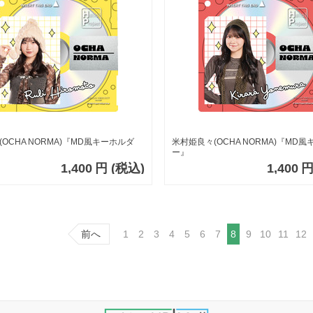
OCHA NORMA)『MD風キーホルダ
米村姫良々(OCHA NORMA)『MD
ー』
1,400
円
(税込)
1,400
前へ
1
2
3
4
5
6
7
8
9
10
11
12