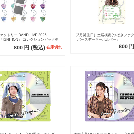
クトリー BAND LIVE 2026
［3月誕生日］土居楓奏(つばきファク
G「IGNITION」 コレクションピック型
『バースデーキーホルダー』
キーホルダー【全20種】
800
800
円
(税込)
在庫切れ