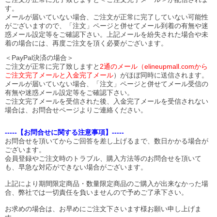
す。
メールが届いていない場合、ご注文が正常に完了していない可能性
がございますので、「注文」ページと併せてメール到着の有無や迷
惑メール設定等をご確認下さい。
上記メールを紛失された場合や未
着の場合には、再度ご注文を頂く必要がございます。
＜PayPal決済の場合＞
ご注文が正常に完了致しますと
2通のメール（elineupmall.comから
ご注文完了メールと入金完了メール
）がほぼ同時に送信されます。
メールが届いていない場合、「注文」ページと併せてメール受信の
有無や迷惑メール設定等をご確認下さい。
ご注文完了メールを受信された後、入金完了メールを受信されない
場合は、お問合せページよりご連絡ください。
-----【お問合せに関する注意事項】-----
お問合せを頂いてからご回答を差し上げるまで、数日かかる場合が
ございます。
会員登録やご注文時のトラブル、購入方法等のお問合せを頂いて
も、早急な対応ができない場合がございます。
上記により期間限定商品・数量限定商品のご購入が出来なかった場
合、弊社では一切責任を負いませんので予めご了承下さい。
お求めの場合は、お早めにご注文下さいます様お願い申し上げま