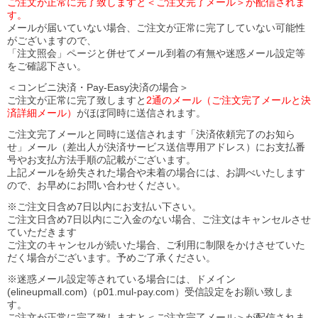
ご注文が正常に完了致しますと＜ご注文完了メール＞が配信されま
す。
メールが届いていない場合、ご注文が正常に完了していない可能性
がございますので、
「注文照会」ページと併せてメール到着の有無や迷惑メール設定等
をご確認下さい。
＜コンビニ決済・Pay-Easy決済の場合＞
ご注文が正常に完了致しますと
2通のメール（ご注文完了メールと決
済詳細メール）
がほぼ同時に送信されます。
ご注文完了メールと同時に送信されます「決済依頼完了のお知ら
せ」メール（差出人が決済サービス送信専用アドレス）にお支払番
号やお支払方法手順の記載がございます。
上記メールを紛失された場合や未着の場合には、お調べいたします
ので、お早めにお問い合わせください。
※ご注文日含め7日以内にお支払い下さい。
ご注文日含め7日以内にご入金のない場合、ご注文はキャンセルさせ
ていただきます
ご注文のキャンセルが続いた場合、ご利用に制限をかけさせていた
だく場合がございます。予めご了承ください。
※迷惑メール設定等されている場合には、ドメイン
(elineupmall.com)（p01.mul-pay.com）受信設定をお願い致しま
す。
ご注文が正常に完了致しますと＜ご注文完了メール＞が配信されま