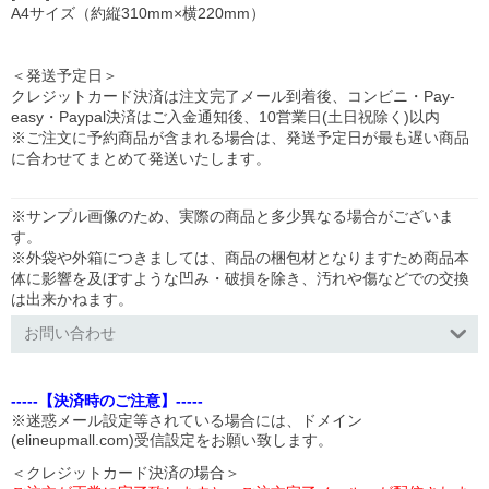
A4サイズ（約縦310mm×横220mm）
＜発送予定日＞
クレジットカード決済は注文完了メール到着後、コンビニ・Pay-
easy・Paypal決済はご入金通知後、10営業日(土日祝除く)以内
※ご注文に予約商品が含まれる場合は、発送予定日が最も遅い商品
に合わせてまとめて発送いたします。
※サンプル画像のため、実際の商品と多少異なる場合がございま
す。
※外袋や外箱につきましては、商品の梱包材となりますため商品本
体に影響を及ぼすような凹み・破損を除き、汚れや傷などでの交換
は出来かねます。
お問い合わせ
-----【決済時のご注意】-----
※迷惑メール設定等されている場合には、ドメイン
(elineupmall.com)受信設定をお願い致します。
＜クレジットカード決済の場合＞