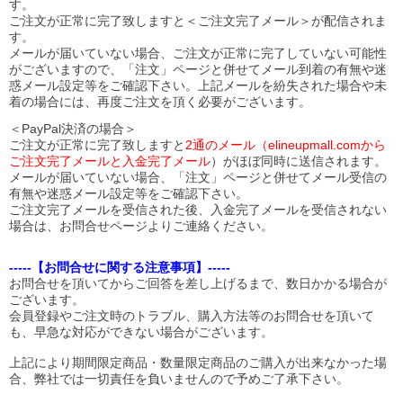
す。
ご注文が正常に完了致しますと＜ご注文完了メール＞が配信されま
す。
メールが届いていない場合、ご注文が正常に完了していない可能性
がございますので、「注文」ページと併せてメール到着の有無や迷
惑メール設定等をご確認下さい。
上記メールを紛失された場合や未
着の場合には、再度ご注文を頂く必要がございます。
＜PayPal決済の場合＞
ご注文が正常に完了致しますと
2通のメール（elineupmall.comから
ご注文完了メールと入金完了メール
）がほぼ同時に送信されます。
メールが届いていない場合、「注文」ページと併せてメール受信の
有無や迷惑メール設定等をご確認下さい。
ご注文完了メールを受信された後、入金完了メールを受信されない
場合は、お問合せページよりご連絡ください。
-----【お問合せに関する注意事項】-----
お問合せを頂いてからご回答を差し上げるまで、数日かかる場合が
ございます。
会員登録やご注文時のトラブル、購入方法等のお問合せを頂いて
も、早急な対応ができない場合がございます。
上記により期間限定商品・数量限定商品のご購入が出来なかった場
合、弊社では一切責任を負いませんので予めご了承下さい。