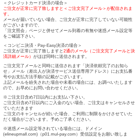
＜クレジットカード決済の場合＞
ご注文が正常に完了致しますと＜ご注文完了メール＞が配信されま
す。
メールが届いていない場合、ご注文が正常に完了していない可能性
がございますので、
「注文照会」ページと併せてメール到着の有無や迷惑メール設定等
をご確認下さい。
＜コンビニ決済・Pay-Easy決済の場合＞
ご注文が正常に完了致しますと
2通のメール（ご注文完了メールと決
済詳細メール）
がほぼ同時に送信されます。
ご注文完了メールと同時に送信されます「決済依頼完了のお知ら
せ」メール（差出人が決済サービス送信専用アドレス）にお支払番
号やお支払方法手順の記載がございます。
上記メールを紛失された場合や未着の場合には、お調べいたします
ので、お早めにお問い合わせください。
※ご注文日含め7日以内にお支払い下さい。
ご注文日含め7日以内にご入金のない場合、ご注文はキャンセルさせ
ていただきます
ご注文のキャンセルが続いた場合、ご利用に制限をかけさせていた
だく場合がございます。予めご了承ください。
※迷惑メール設定等されている場合には、ドメイン
(elineupmall.com)（p01.mul-pay.com）受信設定をお願い致しま