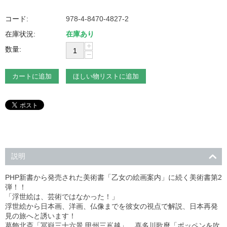
コード:
978-4-8470-4827-2
在庫状況:
在庫あり
+
数量:
−
カートに追加
ほしい物リストに追加
説明
PHP新書から発売された美術書「乙女の絵画案内」に続く美術書第2
弾！！
「浮世絵は、芸術ではなかった！」
浮世絵から日本画、洋画、仏像までを彼女の視点で解説、日本再発
見の旅へと誘います！
葛飾北斎「冨嶽三十六景 甲州三嶌越」、喜多川歌麿「ポッペンを吹