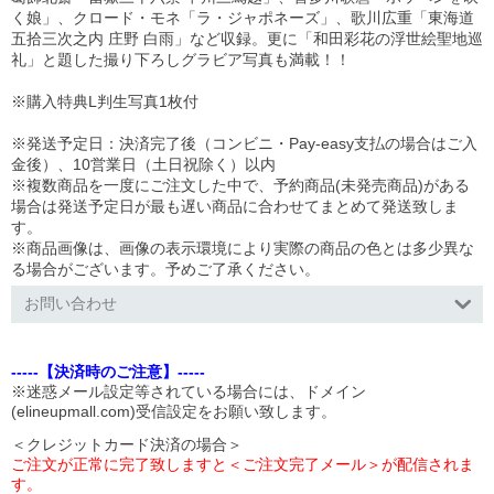
く娘」、クロード・モネ「ラ・ジャポネーズ」、歌川広重「東海道
五拾三次之内 庄野 白雨」など収録。更に「和田彩花の浮世絵聖地巡
礼」と題した撮り下ろしグラビア写真も満載！！
※購入特典L判生写真1枚付
※発送予定日：決済完了後（コンビニ・Pay-easy支払の場合はご入
金後）、10営業日（土日祝除く）以内
※複数商品を一度にご注文した中で、予約商品
(
未発売商品
)
がある
場合は発送予定日が最も遅い商品に合わせてまとめて発送致しま
す。
※商品画像は、画像の表示環境により実際の商品の色とは多少異な
る場合がございます。予めご了承ください。
お問い合わせ
-----【決済時のご注意】-----
※迷惑メール設定等されている場合には、ドメイン
(elineupmall.com)受信設定をお願い致します。
＜クレジットカード決済の場合＞
ご注文が正常に完了致しますと＜ご注文完了メール＞が配信されま
す。