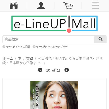
モール内すべての商品
モール内すべてのカテゴリー
ホーム
/
本
/
書籍
/
和田彩花『美術でめぐる日本再発見～浮世
絵・日本画から仏像まで～』
10
of
11