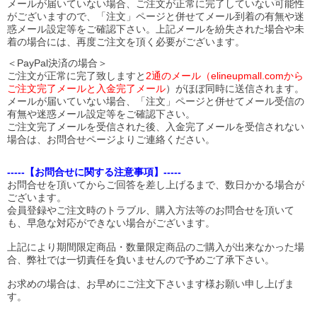
メールが届いていない場合、ご注文が正常に完了していない可能性
がございますので、「注文」ページと併せてメール到着の有無や迷
惑メール設定等をご確認下さい。
上記メールを紛失された場合や未
着の場合には、再度ご注文を頂く必要がございます。
＜PayPal決済の場合＞
ご注文が正常に完了致しますと
2通のメール（elineupmall.comから
ご注文完了メールと入金完了メール
）がほぼ同時に送信されます。
メールが届いていない場合、「注文」ページと併せてメール受信の
有無や迷惑メール設定等をご確認下さい。
ご注文完了メールを受信された後、入金完了メールを受信されない
場合は、お問合せページよりご連絡ください。
-----【お問合せに関する注意事項】-----
お問合せを頂いてからご回答を差し上げるまで、数日かかる場合が
ございます。
会員登録やご注文時のトラブル、購入方法等のお問合せを頂いて
も、早急な対応ができない場合がございます。
上記により期間限定商品・数量限定商品のご購入が出来なかった場
合、弊社では一切責任を負いませんので予めご了承下さい。
お求めの場合は、お早めにご注文下さいます様お願い申し上げま
す。