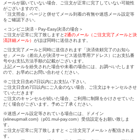
メールが届いていない場合、ご注文が正常に完了していない可能性
がございますので、
「注文照会」ページと併せてメール到着の有無や迷惑メール設定等
をご確認下さい。
＜コンビニ決済・Pay-Easy決済の場合＞
ご注文が正常に完了致しますと
2通のメール（ご注文完了メールと決
済詳細メール）
がほぼ同時に送信されます。
ご注文完了メールと同時に送信されます「決済依頼完了のお知ら
せ」メール（差出人が決済サービス送信専用アドレス）にお支払番
号やお支払方法手順の記載がございます。
上記メールを紛失された場合や未着の場合には、お調べいたします
ので、お早めにお問い合わせください。
※ご注文日含め7日以内にお支払い下さい。
ご注文日含め7日以内にご入金のない場合、ご注文はキャンセルさせ
ていただきます
ご注文のキャンセルが続いた場合、ご利用に制限をかけさせていた
だく場合がございます。予めご了承ください。
※迷惑メール設定等されている場合には、ドメイン
(elineupmall.com)（p01.mul-pay.com）受信設定をお願い致しま
す。
ご注文が正常に完了致しますと＜ご注文完了メール＞が配信されま
す。