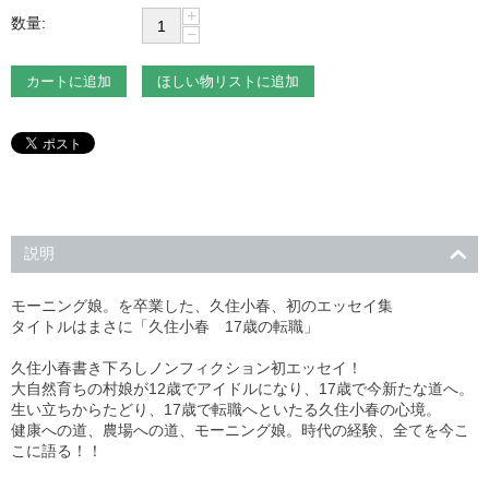
+
数量:
−
カートに追加
ほしい物リストに追加
説明
モーニング娘。を卒業した、久住小春、初のエッセイ集
タイトルはまさに「久住小春 17歳の転職」
久住小春書き下ろしノンフィクション初エッセイ！
大自然育ちの村娘が12歳でアイドルになり、17歳で今新たな道へ。
生い立ちからたどり、17歳で転職へといたる久住小春の心境。
健康への道、農場への道、モーニング娘。時代の経験、全てを今こ
こに語る！！