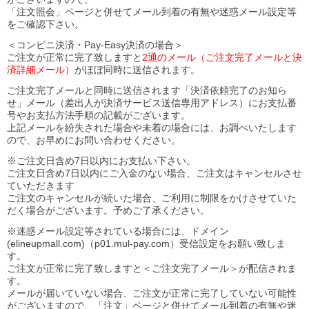
「注文照会」ページと併せてメール到着の有無や迷惑メール設定等
をご確認下さい。
＜コンビニ決済・Pay-Easy決済の場合＞
ご注文が正常に完了致しますと
2通のメール（ご注文完了メールと決
済詳細メール）
がほぼ同時に送信されます。
ご注文完了メールと同時に送信されます「決済依頼完了のお知ら
せ」メール（差出人が決済サービス送信専用アドレス）にお支払番
号やお支払方法手順の記載がございます。
上記メールを紛失された場合や未着の場合には、お調べいたします
ので、お早めにお問い合わせください。
※ご注文日含め7日以内にお支払い下さい。
ご注文日含め7日以内にご入金のない場合、ご注文はキャンセルさせ
ていただきます
ご注文のキャンセルが続いた場合、ご利用に制限をかけさせていた
だく場合がございます。予めご了承ください。
※迷惑メール設定等されている場合には、ドメイン
(elineupmall.com)（p01.mul-pay.com）受信設定をお願い致しま
す。
ご注文が正常に完了致しますと＜ご注文完了メール＞が配信されま
す。
メールが届いていない場合、ご注文が正常に完了していない可能性
がございますので、「注文」ページと併せてメール到着の有無や迷