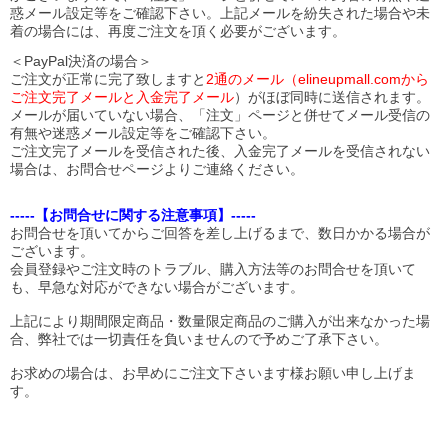
惑メール設定等をご確認下さい。
上記メールを紛失された場合や未
着の場合には、再度ご注文を頂く必要がございます。
＜PayPal決済の場合＞
ご注文が正常に完了致しますと
2通のメール（elineupmall.comから
ご注文完了メールと入金完了メール
）がほぼ同時に送信されます。
メールが届いていない場合、「注文」ページと併せてメール受信の
有無や迷惑メール設定等をご確認下さい。
ご注文完了メールを受信された後、入金完了メールを受信されない
場合は、お問合せページよりご連絡ください。
-----【お問合せに関する注意事項】-----
お問合せを頂いてからご回答を差し上げるまで、数日かかる場合が
ございます。
会員登録やご注文時のトラブル、購入方法等のお問合せを頂いて
も、早急な対応ができない場合がございます。
上記により期間限定商品・数量限定商品のご購入が出来なかった場
合、弊社では一切責任を負いませんので予めご了承下さい。
お求めの場合は、お早めにご注文下さいます様お願い申し上げま
す。