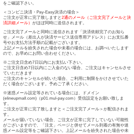
をご確認下さい。
＜コンビニ決済・Pay-Easy決済の場合＞
ご注文が正常に完了致しますと
2通のメール（ご注文完了メールと決
済詳細メール）
がほぼ同時に送信されます。
ご注文完了メールと同時に送信されます「決済依頼完了のお知ら
せ」メール（差出人が決済サービス送信専用アドレス）にお支払番
号やお支払方法手順の記載がございます。
上記メールを紛失された場合や未着の場合には、お調べいたします
ので、お早めにお問い合わせください。
※ご注文日含め7日以内にお支払い下さい。
ご注文日含め7日以内にご入金のない場合、ご注文はキャンセルさせ
ていただきます
ご注文のキャンセルが続いた場合、ご利用に制限をかけさせていた
だく場合がございます。予めご了承ください。
※迷惑メール設定等されている場合には、ドメイン
(elineupmall.com)（p01.mul-pay.com）受信設定をお願い致しま
す。
ご注文が正常に完了致しますと＜ご注文完了メール＞が配信されま
す。
メールが届いていない場合、ご注文が正常に完了していない可能性
がございますので、「注文」ページと併せてメール到着の有無や迷
惑メール設定等をご確認下さい。
上記メールを紛失された場合や未