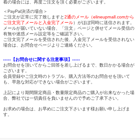
着の場合には、再度ご注文を頂く必要がございます。
＜PayPal決済の場合＞
ご注文が正常に完了致しますと
2通のメール（elineupmall.comから
ご注文完了メールと入金完了メール
）がほぼ同時に送信されます。
メールが届いていない場合、「注文」ページと併せてメール受信の
有無や迷惑メール設定等をご確認下さい。
ご注文完了メールを受信された後、入金完了メールを受信されない
場合は、お問合せページよりご連絡ください。
-----【お問合せに関する注意事項】-----
お問合せを頂いてからご回答を差し上げるまで、数日かかる場合が
ございます。
会員登録やご注文時のトラブル、購入方法等のお問合せを頂いて
も、早急な対応ができない場合がございます。
上記により期間限定商品・数量限定商品のご購入が出来なかった場
合、弊社では一切責任を負いませんので予めご了承下さい。
お求めの場合は、お早めにご注文下さいます様お願い申し上げま
す。