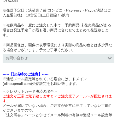
(月)23:59
※発送予定日：決済完了後(コンビニ・Pay-easy・Paypal決済はご
入金通知後)、10営業日(土日祝除く)以内
※複数商品を一度にご注文した中で、予約商品(未発売商品)がある
場合は発送予定日が最も遅い商品に合わせてまとめて発送致しま
す。
※商品画像は、画像の表示環境により実際の商品の色とは多少異な
る場合がございます。予めご了承ください。
お問い合わせ
-----【決済時のご注意】-----
※迷惑メール設定等されている場合には、ドメイン
(elineupmall.com)受信設定をお願い致します。
＜クレジットカード決済の場合＞
ご注文が正常に完了致しますと＜ご注文完了メール＞が配信されま
す。
メールが届いていない場合、ご注文が正常に完了していない可能性
がございますので、
「注文照会」ページと併せてメール到着の有無や迷惑メール設定等