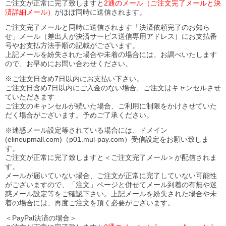
ご注文が正常に完了致しますと
2通のメール（ご注文完了メールと決
済詳細メール）
がほぼ同時に送信されます。
ご注文完了メールと同時に送信されます「決済依頼完了のお知ら
せ」メール（差出人が決済サービス送信専用アドレス）にお支払番
号やお支払方法手順の記載がございます。
上記メールを紛失された場合や未着の場合には、お調べいたします
ので、お早めにお問い合わせください。
※ご注文日含め7日以内にお支払い下さい。
ご注文日含め7日以内にご入金のない場合、ご注文はキャンセルさせ
ていただきます
ご注文のキャンセルが続いた場合、ご利用に制限をかけさせていた
だく場合がございます。予めご了承ください。
※迷惑メール設定等されている場合には、ドメイン
(elineupmall.com)（p01.mul-pay.com）受信設定をお願い致しま
す。
ご注文が正常に完了致しますと＜ご注文完了メール＞が配信されま
す。
メールが届いていない場合、ご注文が正常に完了していない可能性
がございますので、「注文」ページと併せてメール到着の有無や迷
惑メール設定等をご確認下さい。
上記メールを紛失された場合や未
着の場合には、再度ご注文を頂く必要がございます。
＜PayPal決済の場合＞