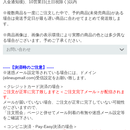
入金通知後)、10営業日(土日祝除く)以内
※複数商品を一度にご注文した中で、予約商品(未発売商品)がある
場合は発送予定日が最も遅い商品に合わせてまとめて発送致しま
す。
※商品画像は、画像の表示環境により実際の商品の色とは多少異な
る場合がございます。予めご了承ください。
お問い合わせ
-----【決済時のご注意】-----
※迷惑メール設定等されている場合には、ドメイン
(elineupmall.com)受信設定をお願い致します。
＜クレジットカード決済の場合＞
ご注文が正常に完了致しますと＜ご注文完了メール＞が配信されま
す。
メールが届いていない場合、ご注文が正常に完了していない可能性
がございますので、
「注文照会」ページと併せてメール到着の有無や迷惑メール設定等
をご確認下さい。
＜コンビニ決済・Pay-Easy決済の場合＞