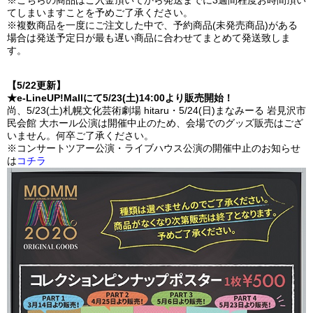
※こちらの商品はご入金頂いてから発送までに3週間程度お時間頂い
てしまいますことを予めご了承ください。
※複数商品を一度にご注文した中で、予約商品(未発売商品)がある
場合は発送予定日が最も遅い商品に合わせてまとめて発送致しま
す。
【5/22更新】
★e-LineUP!Mallにて5/23(土)14:00より販売開始！
尚、5/23(土)札幌文化芸術劇場 hitaru・5/24(日)まなみーる 岩見沢市
民会館 大ホール公演は開催中止のため、会場でのグッズ販売はござ
いません。何卒ご了承ください。
※コンサートツアー公演・ライブハウス公演の開催中止のお知らせ
は
コチラ