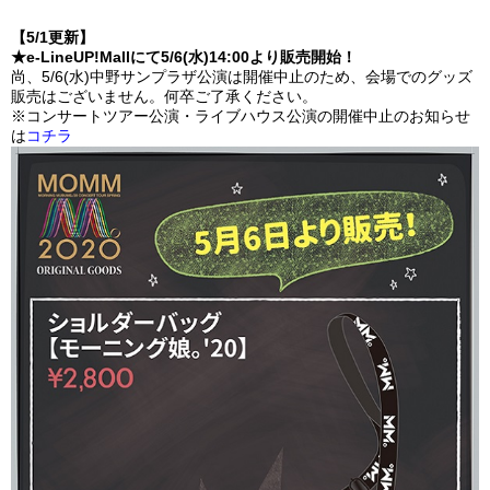
【5/1更新】
★e-LineUP!Mallにて5/6(水)14:00より販売開始！
尚、5/6(水)中野サンプラザ公演は開催中止のため、会場でのグッズ
販売はございません。何卒ご了承ください。
※コンサートツアー公演・ライブハウス公演の開催中止のお知らせ
は
コチラ