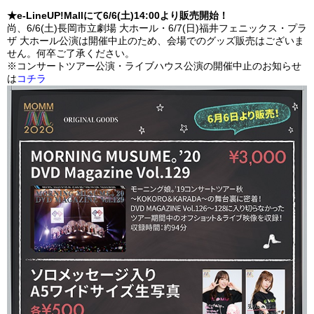
★e-LineUP!Mallにて6/6(土)14:00より販売開始！
尚、6/6(土)長岡市立劇場 大ホール・6/7(日)福井フェニックス・プラ
ザ 大ホール公演は開催中止のため、会場でのグッズ販売はございま
せん。何卒ご了承ください。
※コンサートツアー公演・ライブハウス公演の開催中止のお知らせ
は
コチラ