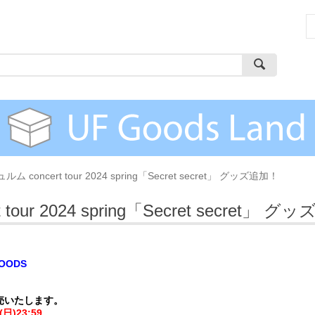
concert tour 2024 spring「Secret secret」 グッズ追加！
ur 2024 spring「Secret secret」 
OODS
売いたします。
日)23:59