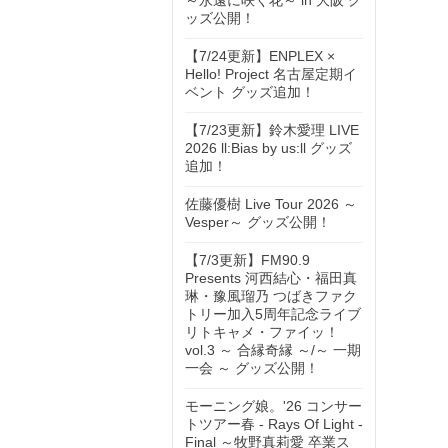
～永遠に咲く花～ in 大阪 グ
ッズ公開！
【7/24更新】ENPLEX ×
Hello! Project 名古屋定期イ
ベント グッズ追加！
【7/23更新】鈴木愛理 LIVE
2026 ll:Bias by us:ll グッズ
追加！
佐藤優樹 Live Tour 2026 ～
Vesper～ グッズ公開！
【7/3更新】FM90.9
Presents 河西結心・福田真
琳・豫風瑠乃 つばきファク
トリー加入5周年記念ライブ
リトキャメ・ファイッ！
vol.3 ～ 合縁奇縁 ～/～ 一期
一会 ～ グッズ公開！
モーニング娘。'26 コンサー
トツアー春 - Rays Of Light -
Final ～牧野真莉愛 卒業ス