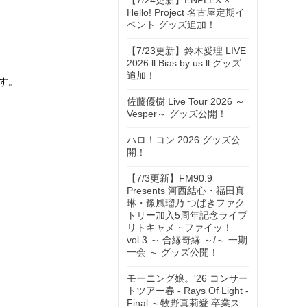
【7/24更新】ENPLEX ×
Hello! Project 名古屋定期イ
ベント グッズ追加！
【7/23更新】鈴木愛理 LIVE
2026 ll:Bias by us:ll グッズ
追加！
す。
佐藤優樹 Live Tour 2026 ～
Vesper～ グッズ公開！
ハロ！コン 2026 グッズ公
開！
【7/3更新】FM90.9
Presents 河西結心・福田真
琳・豫風瑠乃 つばきファク
トリー加入5周年記念ライブ
リトキャメ・ファイッ！
vol.3 ～ 合縁奇縁 ～/～ 一期
一会 ～ グッズ公開！
モーニング娘。'26 コンサー
トツアー春 - Rays Of Light -
Final ～牧野真莉愛 卒業ス