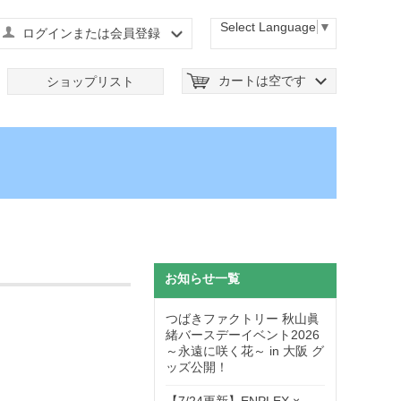
Select Language
▼
ログインまたは会員登録
カートは空です
ショップリスト
お知らせ一覧
つばきファクトリー 秋山眞
緒バースデーイベント2026
～永遠に咲く花～ in 大阪 グ
ッズ公開！