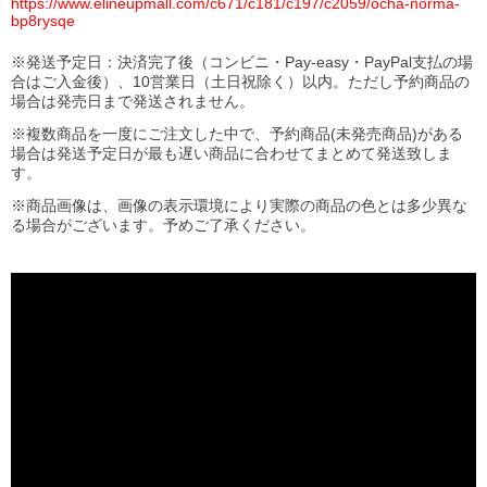
https://www.elineupmall.com/c671/c181/c197/c2059/ocha-norma-
bp8rysqe
※発送予定日：決済完了後（コンビニ・Pay-easy・PayPal支払の場
合はご入金後）、10営業日（土日祝除く）以内。ただし予約商品の
場合は発売日まで発送されません。
※複数商品を一度にご注文した中で、予約商品
(
未発売商品
)
がある
場合は発送予定日が最も遅い商品に合わせてまとめて発送致しま
す。
※商品画像は、画像の表示環境により実際の商品の色とは多少異な
る場合がございます。予めご了承ください。