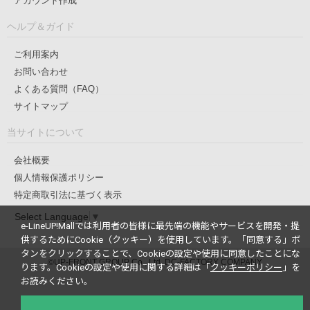
アカウント作成
ヘルプ＆ガイド
ご利用案内
お問い合わせ
よくある質問（FAQ）
サイトマップ
当サイトについて
会社概要
個人情報保護ポリシー
特定商取引法に基づく表示
Select Language
▼
e-LineUP!Mallでは利用者の皆様に最先端の機能やサービスを開発・提
供するためにCookie（クッキー）を使用しています。
「同意する」ボ
タンをクリックすることで、Cookieの設定や使用に同意したことにな
©UP-FRONT GROUP Co., Ltd. DC-FACTORY COMPANY
ります。
Cookieの設定や使用に関する詳細は「
クッキーポリシー
」を
お読みください。