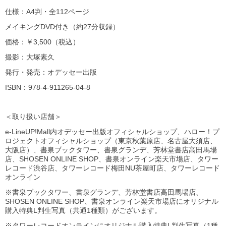
仕様：A4判・全112ページ
メイキングDVD付き（約27分収録）
価格：￥3,500（税込）
撮影：大塚素久
発行・発売：オデッセー出版
ISBN：978-4-911265-04-8
＜取り扱い店舗＞
e-LineUP!Mall内オデッセー出版オフィシャルショップ、ハロー！プ
ロジェクトオフィシャルショップ（東京秋葉原店、名古屋大須店、
大阪店）、書泉ブックタワー、書泉グランデ、芳林堂書店高田馬場
店、SHOSEN ONLINE SHOP、書泉オンライン楽天市場店、タワー
レコード渋谷店、タワーレコード梅田NU茶屋町店、タワーレコード
オンライン
※書泉ブックタワー、書泉グランデ、芳林堂書店高田馬場店、
SHOSEN ONLINE SHOP、書泉オンライン楽天市場店にオリジナル
購入特典L判生写真（共通1種類）がございます。
※タワーレコードオンラインにオリジナル購入特典L判生写真（1種