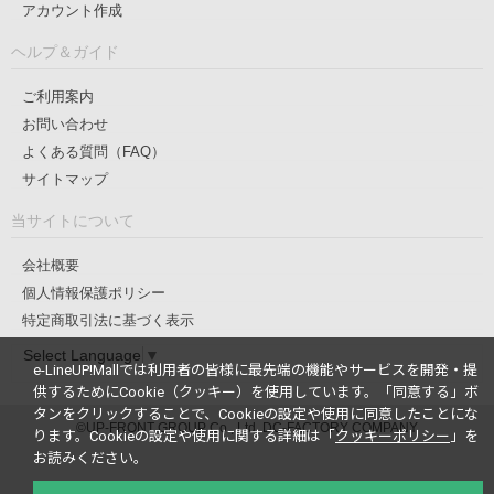
アカウント作成
ヘルプ＆ガイド
ご利用案内
お問い合わせ
よくある質問（FAQ）
サイトマップ
当サイトについて
会社概要
個人情報保護ポリシー
特定商取引法に基づく表示
Select Language
▼
e-LineUP!Mallでは利用者の皆様に最先端の機能やサービスを開発・提
供するためにCookie（クッキー）を使用しています。
「同意する」ボ
タンをクリックすることで、Cookieの設定や使用に同意したことにな
©UP-FRONT GROUP Co., Ltd. DC-FACTORY COMPANY
ります。
Cookieの設定や使用に関する詳細は「
クッキーポリシー
」を
お読みください。