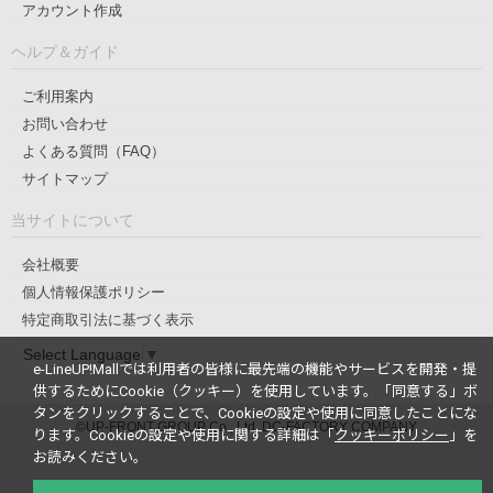
アカウント作成
ヘルプ＆ガイド
ご利用案内
お問い合わせ
よくある質問（FAQ）
サイトマップ
当サイトについて
会社概要
個人情報保護ポリシー
特定商取引法に基づく表示
Select Language
▼
e-LineUP!Mallでは利用者の皆様に最先端の機能やサービスを開発・提
供するためにCookie（クッキー）を使用しています。
「同意する」ボ
タンをクリックすることで、Cookieの設定や使用に同意したことにな
©UP-FRONT GROUP Co., Ltd. DC-FACTORY COMPANY
ります。
Cookieの設定や使用に関する詳細は「
クッキーポリシー
」を
お読みください。