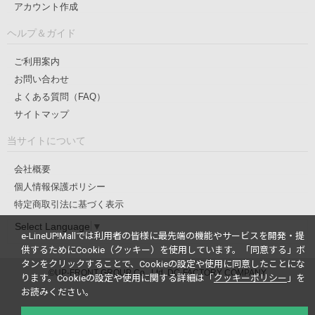
アカウント作成
ヘルプ＆ガイド
ご利用案内
お問い合わせ
よくある質問（FAQ）
サイトマップ
当サイトについて
会社概要
個人情報保護ポリシー
特定商取引法に基づく表示
Select Language
▼
e-LineUP!Mallでは利用者の皆様に最先端の機能やサービスを開発・提
供するためにCookie（クッキー）を使用しています。
「同意する」ボ
タンをクリックすることで、Cookieの設定や使用に同意したことにな
©UP-FRONT GROUP Co., Ltd. DC-FACTORY COMPANY
ります。
Cookieの設定や使用に関する詳細は「
クッキーポリシー
」を
お読みください。