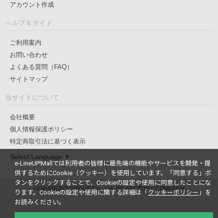
アカウント作成
ヘルプ＆ガイド
ご利用案内
お問い合わせ
よくある質問（FAQ）
サイトマップ
当サイトについて
会社概要
個人情報保護ポリシー
特定商取引法に基づく表示
Select Language
▼
e-LineUP!Mallでは利用者の皆様に最先端の機能やサービスを開発・提
供するためにCookie（クッキー）を使用しています。
「同意する」ボ
タンをクリックすることで、Cookieの設定や使用に同意したことにな
©UP-FRONT GROUP Co., Ltd. DC-FACTORY COMPANY
ります。
Cookieの設定や使用に関する詳細は「
クッキーポリシー
」を
お読みください。