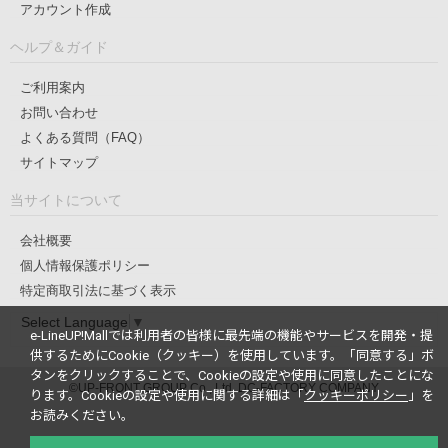
アカウント作成
ヘルプ＆ガイド
ご利用案内
お問い合わせ
よくある質問（FAQ）
サイトマップ
当サイトについて
会社概要
個人情報保護ポリシー
特定商取引法に基づく表示
Select Language
▼
e-LineUP!Mallでは利用者の皆様に最先端の機能やサービスを開発・提
供するためにCookie（クッキー）を使用しています。
「同意する」ボ
タンをクリックすることで、Cookieの設定や使用に同意したことにな
©UP-FRONT GROUP Co., Ltd. DC-FACTORY COMPANY
ります。
Cookieの設定や使用に関する詳細は「
クッキーポリシー
」を
お読みください。