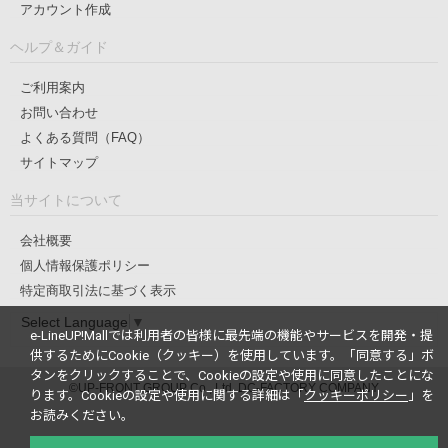
アカウント作成
ヘルプ＆ガイド
ご利用案内
お問い合わせ
よくある質問（FAQ）
サイトマップ
当サイトについて
会社概要
個人情報保護ポリシー
特定商取引法に基づく表示
Select Language
▼
e-LineUP!Mallでは利用者の皆様に最先端の機能やサービスを開発・提
供するためにCookie（クッキー）を使用しています。
「同意する」ボ
タンをクリックすることで、Cookieの設定や使用に同意したことにな
©UP-FRONT GROUP Co., Ltd. DC-FACTORY COMPANY
ります。
Cookieの設定や使用に関する詳細は「
クッキーポリシー
」を
お読みください。