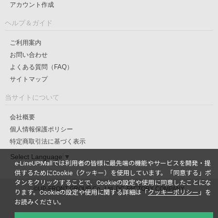
アカウント作成
ヘルプ＆ガイド
ご利用案内
お問い合わせ
よくある質問（FAQ）
サイトマップ
当サイトについて
会社概要
個人情報保護ポリシー
特定商取引法に基づく表示
Select Language
▼
e-LineUP!Mallでは利用者の皆様に最先端の機能やサービスを開発・提
供するためにCookie（クッキー）を使用しています。
「同意する」ボ
タンをクリックすることで、Cookieの設定や使用に同意したことにな
©UP-FRONT GROUP Co., Ltd. DC-FACTORY COMPANY
ります。
Cookieの設定や使用に関する詳細は「
クッキーポリシー
」を
お読みください。