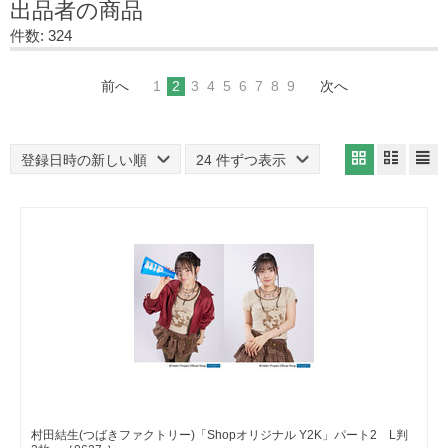
出品者の商品
件数: 324
前へ
1
2
3
4
5
6
7
8
9
次へ
登録日時の新しい順
24 件ずつ表示
村田結生(つばきファクトリー)「Shopオリジナル Y2K」パート2 L判