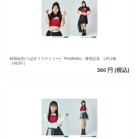
村田結生(つばきファクトリー)「FireWorks」発売記念 L判 2枚
［0620-］
360
円
(税込)