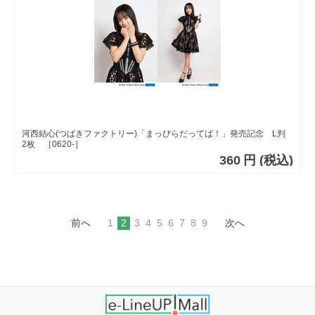
河西結心(つばきファクトリー)「まっぴらだってば！」発売記念 L判
2枚 ［0620-］
360
円
(税込)
前へ
1
2
3
4
5
6
7
8
9
次へ