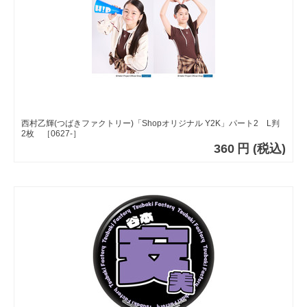
西村乙輝(つばきファクトリー)「Shopオリジナル Y2K」パート2 L判
2枚 ［0627-］
360
円
(税込)