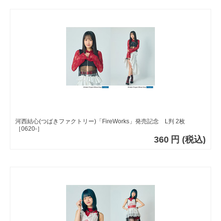
河西結心(つばきファクトリー)「FireWorks」発売記念 L判 2枚
［0620-］
360
円
(税込)