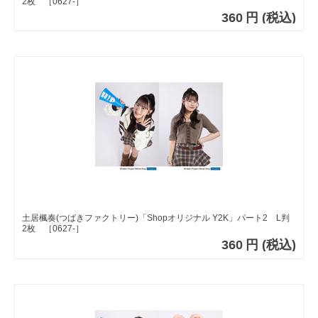
2枚 ［0627-］
360
円
(税込)
土居楓奏(つばきファクトリー)「Shopオリジナル Y2K」パート2 L判
2枚 ［0627-］
360
円
(税込)