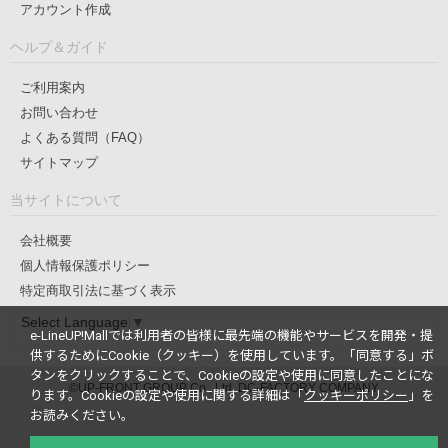
アカウント作成
ヘルプ＆ガイド
ご利用案内
お問い合わせ
よくある質問（FAQ）
サイトマップ
当サイトについて
会社概要
個人情報保護ポリシー
特定商取引法に基づく表示
Select Language
▼
e-LineUP!Mallでは利用者の皆様に最先端の機能やサービスを開発・提
供するためにCookie（クッキー）を使用しています。
「同意する」ボ
タンをクリックすることで、Cookieの設定や使用に同意したことにな
©UP-FRONT GROUP Co., Ltd. DC-FACTORY COMPANY
ります。
Cookieの設定や使用に関する詳細は「
クッキーポリシー
」を
お読みください。