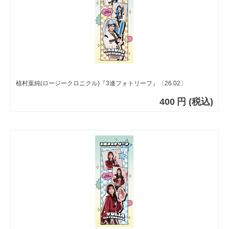
植村葉純(ロージークロニクル)『3連フォトリーフ』〔26.02〕
400
円
(税込)