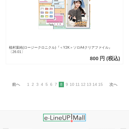
植村葉純(ロージークロニクル)『＜Y2K＞ソロA4クリアファイル』
〔26.01〕
800
円
(税込)
前へ
1
2
3
4
5
6
7
8
9
10
11
12
13
14
15
次へ