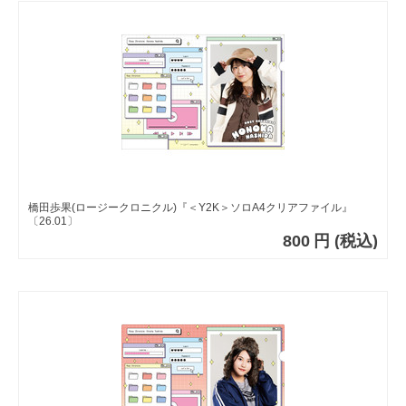
橋田歩果(ロージークロニクル)『＜Y2K＞ソロA4クリアファイル』
〔26.01〕
800
円
(税込)