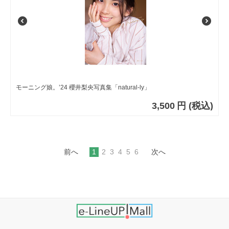
モーニング娘。’24 櫻井梨央写真集「natural-ly」
3,500
円
(税込)
前へ
1
2
3
4
5
6
次へ