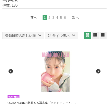
件数: 136
前へ
1
2
3
4
5
6
次へ
登録日時の新しい順
24 件ずつ表示
OCHA NORMA北原もも写真集「もももてぃーん。」