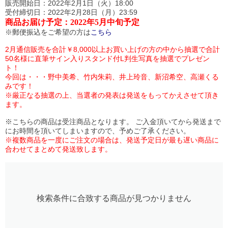
販売開始日：2022年2月1日（火）18:00
受付締切日：2022年2月28日（月）23:59
商品お届け予定：2022年5月中旬予定
※郵便振込をご希望の方は
こちら
2月通信販売を合計￥8,000以上お買い上げの方の中から抽選で合計
50名様に直筆サイン入りスタンド付L判生写真を抽選でプレゼン
ト！
今回は・・・野中美希、竹内朱莉、井上玲音、新沼希空、高瀬くる
みです！
※厳正なる抽選の上、当選者の発表は発送をもってかえさせて頂き
ます。
※こちらの商品は受注商品となります。 ご入金頂いてから発送まで
にお時間を頂いてしまいますので、予めご了承ください。
※複数商品を一度にご注文の場合は、発送予定日が最も遅い商品に
合わせてまとめて発送致します。
検索条件に合致する商品が見つかりません