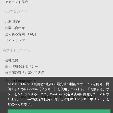
アカウント作成
ヘルプ＆ガイド
ご利用案内
お問い合わせ
よくある質問（FAQ）
サイトマップ
当サイトについて
会社概要
個人情報保護ポリシー
特定商取引法に基づく表示
Select Language
▼
e-LineUP!Mallでは利用者の皆様に最先端の機能やサービスを開発・提
供するためにCookie（クッキー）を使用しています。
「同意する」ボ
タンをクリックすることで、Cookieの設定や使用に同意したことにな
©UP-FRONT GROUP Co., Ltd. DC-FACTORY COMPANY
ります。
Cookieの設定や使用に関する詳細は「
クッキーポリシー
」を
お読みください。