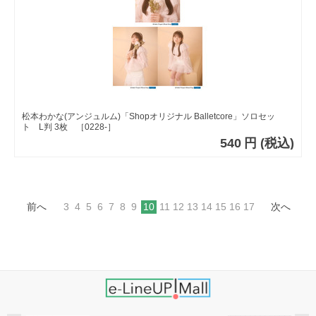
松本わかな(アンジュルム)「Shopオリジナル Balletcore」ソロセッ
ト L判 3枚 ［0228-］
540
円
(税込)
前へ
3
4
5
6
7
8
9
10
11
12
13
14
15
16
17
次へ