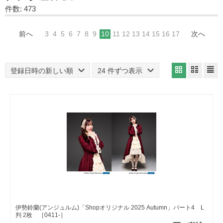
件数: 473
前へ
3
4
5
6
7
8
9
10
11
12
13
14
15
16
17
次へ
登録日時の新しい順
24 件ずつ表示
伊勢鈴蘭(アンジュルム)「Shopオリジナル 2025 Autumn」パート4 L
判 2枚 ［0411-］