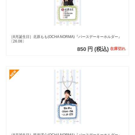
［8月誕生日］北原もも(OCHA NORMA)『バースデーキーホルダー』
〔26.08〕
850
円
(税込)
在庫切れ