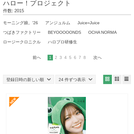
ハロー！プロジェクト
件数: 2015
モーニング娘。'26
アンジュルム
Juice=Juice
つばきファクトリー
BEYOOOOONDS
OCHA NORMA
ロージークロニクル
ハロプロ研修生
前へ
1
2
3
4
5
6
7
8
次へ
登録日時の新しい順
24 件ずつ表示