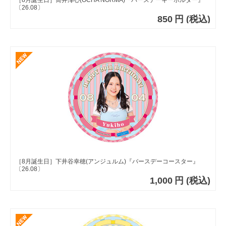
［8月誕生日］筒井澪心(OCHA NORMA)『バースデーキーホルダー』
〔26.08〕
850
円
(税込)
［8月誕生日］下井谷幸穂(アンジュルム)『バースデーコースター』
〔26.08〕
1,000
円
(税込)