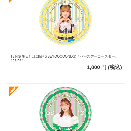
［8月誕生日］江口紗耶(BEYOOOOONDS)『バースデーコースター』
〔26.08〕
1,000
円
(税込)