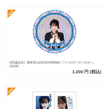
［8月誕生日］筒井澪心(OCHA NORMA)『バースデーコースター』
〔26.08〕
1,000
円
(税込)