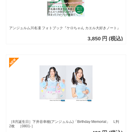
アンジュルム川名凜 フォトブック『ケロちゃん カエル大好きノート』
3,850
円
(税込)
［8月誕生日］下井谷幸穂(アンジュルム)「Birthday Memorial」 L判
2枚 ［0801-］