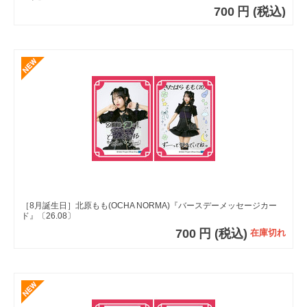
700
円
(税込)
［8月誕生日］北原もも(OCHA NORMA)『バースデーメッセージカー
ド』〔26.08〕
700
円
(税込)
在庫切れ