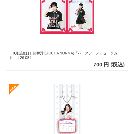
［8月誕生日］筒井澪心(OCHA NORMA)『バースデーメッセージカー
ド』〔26.08〕
700
円
(税込)