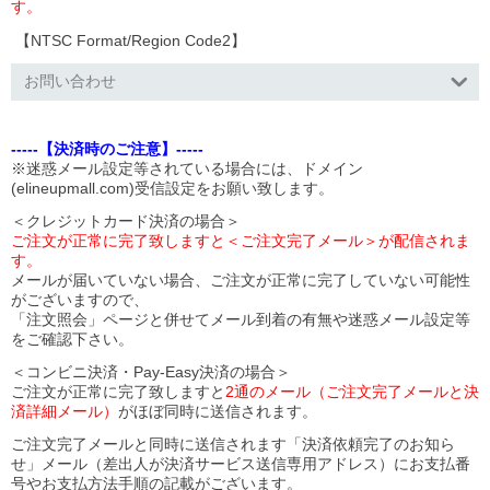
す。
【NTSC Format/Region Code2】
お問い合わせ
-----【決済時のご注意】-----
※迷惑メール設定等されている場合には、ドメイン
(elineupmall.com)受信設定をお願い致します。
＜クレジットカード決済の場合＞
ご注文が正常に完了致しますと＜ご注文完了メール＞が配信されま
す。
メールが届いていない場合、ご注文が正常に完了していない可能性
がございますので、
「注文照会」ページと併せてメール到着の有無や迷惑メール設定等
をご確認下さい。
＜コンビニ決済・Pay-Easy決済の場合＞
ご注文が正常に完了致しますと
2通のメール（ご注文完了メールと決
済詳細メール）
がほぼ同時に送信されます。
ご注文完了メールと同時に送信されます「決済依頼完了のお知ら
せ」メール（差出人が決済サービス送信専用アドレス）にお支払番
号やお支払方法手順の記載がございます。