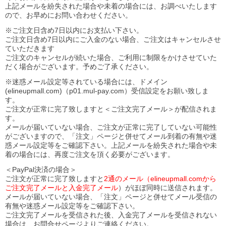
上記メールを紛失された場合や未着の場合には、お調べいたします
ので、お早めにお問い合わせください。
※ご注文日含め7日以内にお支払い下さい。
ご注文日含め7日以内にご入金のない場合、ご注文はキャンセルさせ
ていただきます
ご注文のキャンセルが続いた場合、ご利用に制限をかけさせていた
だく場合がございます。予めご了承ください。
※迷惑メール設定等されている場合には、ドメイン
(elineupmall.com)（p01.mul-pay.com）受信設定をお願い致しま
す。
ご注文が正常に完了致しますと＜ご注文完了メール＞が配信されま
す。
メールが届いていない場合、ご注文が正常に完了していない可能性
がございますので、「注文」ページと併せてメール到着の有無や迷
惑メール設定等をご確認下さい。
上記メールを紛失された場合や未
着の場合には、再度ご注文を頂く必要がございます。
＜PayPal決済の場合＞
ご注文が正常に完了致しますと
2通のメール（elineupmall.comから
ご注文完了メールと入金完了メール
）がほぼ同時に送信されます。
メールが届いていない場合、「注文」ページと併せてメール受信の
有無や迷惑メール設定等をご確認下さい。
ご注文完了メールを受信された後、入金完了メールを受信されない
場合は、お問合せページよりご連絡ください。