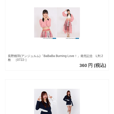
長野桃羽(アンジュルム)「BaBaBa Burning Love！」発売記念 L判 2
枚 ［0722-］
360
円
(税込)