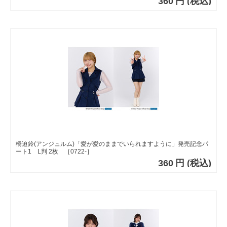
360
円
(税込)
橋迫鈴(アンジュルム)「愛が愛のままでいられますように」発売記念パ
ート1 L判 2枚 ［0722-］
360
円
(税込)