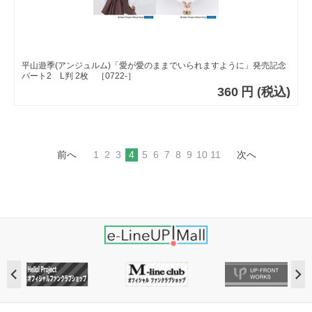
平山遊季(アンジュルム)「愛が愛のままでいられますように」発売記念
パート2 L判 2枚 ［0722-］
360
円
(税込)
前へ
1
2
3
4
5
6
7
8
9
10
11
次へ