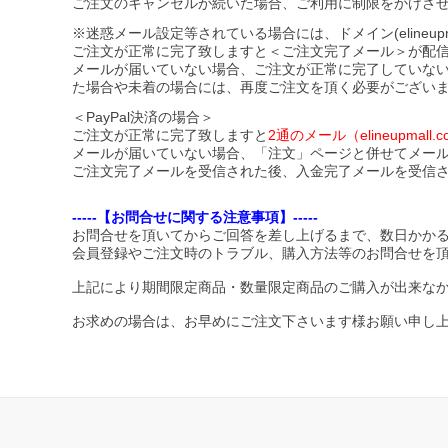
ご注文のキャンセルが続いた場合、ご利用に制限をかけさ
※迷惑メール設定等されている場合には、ドメイン(elineupmal
ご注文が正常に完了致しますと＜ご注文完了メール＞が配
メールが届いていない場合、ご注文が正常に完了していな
た場合や未着の場合には、再度ご注文を頂く必要がござい
＜PayPal決済の場合＞
ご注文が正常に完了致しますと
2通のメール（elineupma
メールが届いていない場合、「注文」ページと併せてメー
ご注文完了メールを受信された後、入金完了メールを受信
-----【お問合せに関する注意事項】-----
お問合せを頂いてからご回答を差し上げるまで、数日かか
会員登録やご注文時のトラブル、購入方法等のお問合せを
上記により期間限定商品・数量限定商品のご購入が出来な
お求めの場合は、お早めにご注文下さいます様お願い申し