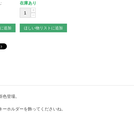
:
在庫あり
+
−
に追加
ほしい物リストに追加
新色登場。
キーホルダーを飾ってくださいね。