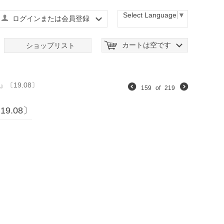
Select Language
▼
ログインまたは会員登録
カートは空です
ショップリスト
〔19.08〕
159
of
219
.08〕