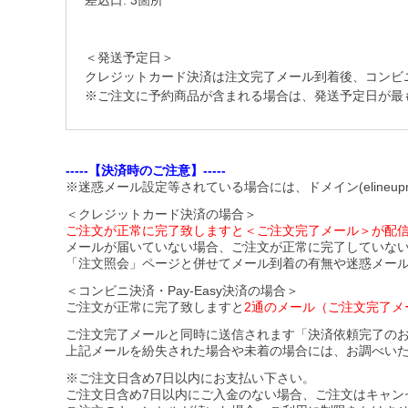
差込口: 3箇所
＜発送予定日＞
クレジットカード決済は注文完了メール到着後、コンビニ・Pa
※ご注文に予約商品が含まれる場合は、発送予定日が最
-----【決済時のご注意】-----
※迷惑メール設定等されている場合には、ドメイン(elineupm
＜クレジットカード決済の場合＞
ご注文が正常に完了致しますと＜ご注文完了メール＞が配
メールが届いていない場合、ご注文が正常に完了していな
「注文照会」ページと併せてメール到着の有無や迷惑メー
＜コンビニ決済・Pay-Easy決済の場合＞
ご注文が正常に完了致しますと
2通のメール（ご注文完了メ
ご注文完了メールと同時に送信されます「決済依頼完了の
上記メールを紛失された場合や未着の場合には、お調べい
※ご注文日含め7日以内にお支払い下さい。
ご注文日含め7日以内にご入金のない場合、ご注文はキャン