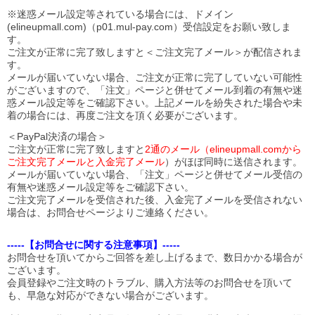
※迷惑メール設定等されている場合には、ドメイン
(elineupmall.com)（p01.mul-pay.com）受信設定をお願い致しま
す。
ご注文が正常に完了致しますと＜ご注文完了メール＞が配信されま
す。
メールが届いていない場合、ご注文が正常に完了していない可能性
がございますので、「注文」ページと併せてメール到着の有無や迷
惑メール設定等をご確認下さい。
上記メールを紛失された場合や未
着の場合には、再度ご注文を頂く必要がございます。
＜PayPal決済の場合＞
ご注文が正常に完了致しますと
2通のメール（elineupmall.comから
ご注文完了メールと入金完了メール
）がほぼ同時に送信されます。
メールが届いていない場合、「注文」ページと併せてメール受信の
有無や迷惑メール設定等をご確認下さい。
ご注文完了メールを受信された後、入金完了メールを受信されない
場合は、お問合せページよりご連絡ください。
-----【お問合せに関する注意事項】-----
お問合せを頂いてからご回答を差し上げるまで、数日かかる場合が
ございます。
会員登録やご注文時のトラブル、購入方法等のお問合せを頂いて
も、早急な対応ができない場合がございます。