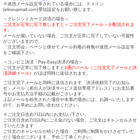
※迷惑メール設定等されている場合には、ドメイン
(elineupmall.com)受信設定をお願い致します。
＜クレジットカード決済の場合＞
ご注文が正常に完了致しますと＜ご注文完了メール＞が配信されま
す。
メールが届いていない場合、ご注文が正常に完了していない可能性
がございますので、
「注文照会」ページと併せてメール到着の有無や迷惑メール設定等
をご確認下さい。
＜コンビニ決済・Pay-Easy決済の場合＞
ご注文が正常に完了致しますと
2通のメール（ご注文完了メールと決
済詳細メール）
がほぼ同時に送信されます。
ご注文完了メールと同時に送信されます「決済依頼完了のお知ら
せ」メール（差出人が決済サービス送信専用アドレス）にお支払番
号やお支払方法手順の記載がございます。
上記メールを紛失された場合や未着の場合には、お調べいたします
ので、お早めにお問い合わせください。
※ご注文日含め7日以内にお支払い下さい。
ご注文日含め7日以内にご入金のない場合、ご注文はキャンセルさせ
ていただきます
ご注文のキャンセルが続いた場合、ご利用に制限をかけさせていた
だく場合がございます。予めご了承ください。