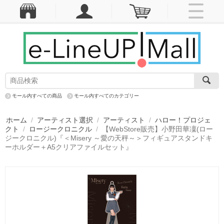
モール内すべての商品
モール内すべてのカテゴリー
ホーム
/
アーティスト選択
/
アーティスト
/
ハロー！プロジェ
クト
/
ロージークロニクル
/
【WebStore販売】小野田華凜(ロー
ジークロニクル)『＜Misery ～愛の天秤～＞フィギュアスタンドキ
ーホルダー＋A5クリアファイルセット』