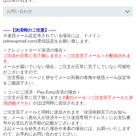
は出来かねます。
お問い合わせ
-----【決済時のご注意】-----
※迷惑メール設定等されている場合には、ドメイン
(elineupmall.com)受信設定をお願い致します。
＜クレジットカード決済の場合＞
ご注文が正常に完了致しますと＜ご注文完了メール＞が配信されま
す。
メールが届いていない場合、ご注文が正常に完了していない可能性
がございますので、
「注文照会」ページと併せてメール到着の有無や迷惑メール設定等
をご確認下さい。
＜コンビニ決済・Pay-Easy決済の場合＞
ご注文が正常に完了致しますと
2通のメール（ご注文完了メールと決
済詳細メール）
がほぼ同時に送信されます。
ご注文完了メールと同時に送信されます「決済依頼完了のお知ら
せ」メール（差出人が決済サービス送信専用アドレス）にお支払番
号やお支払方法手順の記載がございます。
上記メールを紛失された場合や未着の場合には、お調べいたします
ので、お早めにお問い合わせください。