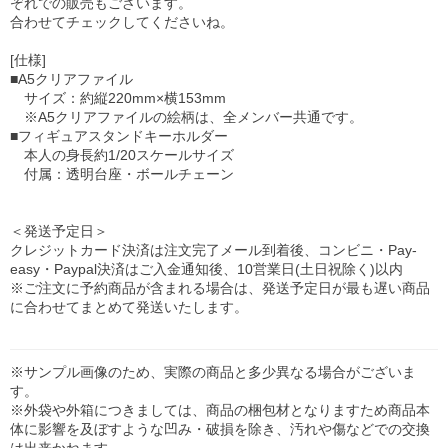
ぞれでの販売もございます。
合わせてチェックしてくださいね。
[仕様]
■A5クリアファイル
サイズ：約縦220mm×横153mm
※A5クリアファイルの絵柄は、全メンバー共通です。
■フィギュアスタンドキーホルダー
本人の身長約1/20スケールサイズ
付属：透明台座・ボールチェーン
＜発送予定日＞
クレジットカード決済は注文完了メール到着後、コンビニ・Pay-
easy・Paypal決済はご入金通知後、10営業日(土日祝除く)以内
※ご注文に予約商品が含まれる場合は、発送予定日が最も遅い商品
に合わせてまとめて発送いたします。
※サンプル画像のため、実際の商品と多少異なる場合がございま
す。
※外袋や外箱につきましては、商品の梱包材となりますため商品本
体に影響を及ぼすような凹み・破損を除き、汚れや傷などでの交換