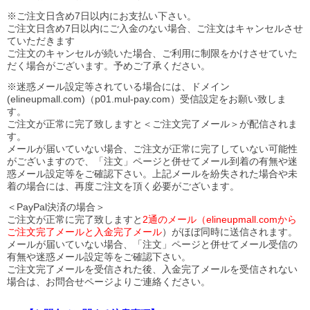
※ご注文日含め7日以内にお支払い下さい。
ご注文日含め7日以内にご入金のない場合、ご注文はキャンセルさせ
ていただきます
ご注文のキャンセルが続いた場合、ご利用に制限をかけさせていた
だく場合がございます。予めご了承ください。
※迷惑メール設定等されている場合には、ドメイン
(elineupmall.com)（p01.mul-pay.com）受信設定をお願い致しま
す。
ご注文が正常に完了致しますと＜ご注文完了メール＞が配信されま
す。
メールが届いていない場合、ご注文が正常に完了していない可能性
がございますので、「注文」ページと併せてメール到着の有無や迷
惑メール設定等をご確認下さい。
上記メールを紛失された場合や未
着の場合には、再度ご注文を頂く必要がございます。
＜PayPal決済の場合＞
ご注文が正常に完了致しますと
2通のメール（elineupmall.comから
ご注文完了メールと入金完了メール
）がほぼ同時に送信されます。
メールが届いていない場合、「注文」ページと併せてメール受信の
有無や迷惑メール設定等をご確認下さい。
ご注文完了メールを受信された後、入金完了メールを受信されない
場合は、お問合せページよりご連絡ください。