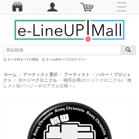
モール内すべての商品
モール内すべてのカテゴリー
ホーム
/
アーティスト選択
/
アーティスト
/
ハロー！プロジェ
クト
/
ロージークロニクル
/
橋田歩果(ロージークロニクル)『推
しメン缶バッジ＜ホログラム仕様＞』