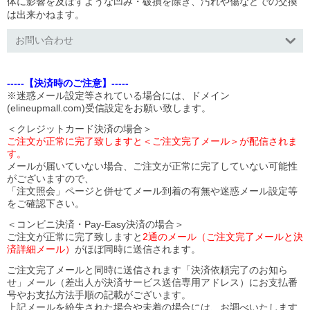
体に影響を及ぼすような凹み・破損を除き、汚れや傷などでの交換
は出来かねます。
お問い合わせ
-----【決済時のご注意】-----
※迷惑メール設定等されている場合には、ドメイン
(elineupmall.com)受信設定をお願い致します。
＜クレジットカード決済の場合＞
ご注文が正常に完了致しますと＜ご注文完了メール＞が配信されま
す。
メールが届いていない場合、ご注文が正常に完了していない可能性
がございますので、
「注文照会」ページと併せてメール到着の有無や迷惑メール設定等
をご確認下さい。
＜コンビニ決済・Pay-Easy決済の場合＞
ご注文が正常に完了致しますと
2通のメール（ご注文完了メールと決
済詳細メール）
がほぼ同時に送信されます。
ご注文完了メールと同時に送信されます「決済依頼完了のお知ら
せ」メール（差出人が決済サービス送信専用アドレス）にお支払番
号やお支払方法手順の記載がございます。
上記メールを紛失された場合や未着の場合には、お調べいたします