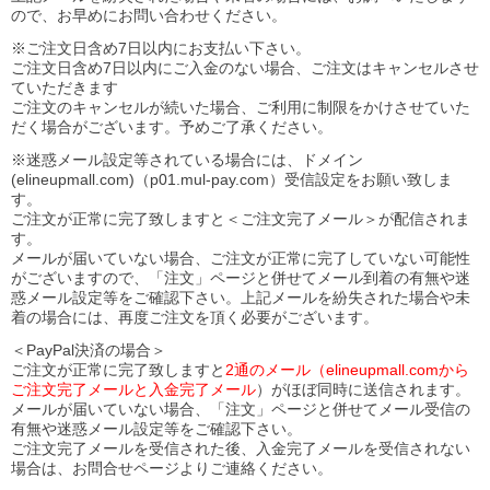
ので、お早めにお問い合わせください。
※ご注文日含め7日以内にお支払い下さい。
ご注文日含め7日以内にご入金のない場合、ご注文はキャンセルさせ
ていただきます
ご注文のキャンセルが続いた場合、ご利用に制限をかけさせていた
だく場合がございます。予めご了承ください。
※迷惑メール設定等されている場合には、ドメイン
(elineupmall.com)（p01.mul-pay.com）受信設定をお願い致しま
す。
ご注文が正常に完了致しますと＜ご注文完了メール＞が配信されま
す。
メールが届いていない場合、ご注文が正常に完了していない可能性
がございますので、「注文」ページと併せてメール到着の有無や迷
惑メール設定等をご確認下さい。
上記メールを紛失された場合や未
着の場合には、再度ご注文を頂く必要がございます。
＜PayPal決済の場合＞
ご注文が正常に完了致しますと
2通のメール（elineupmall.comから
ご注文完了メールと入金完了メール
）がほぼ同時に送信されます。
メールが届いていない場合、「注文」ページと併せてメール受信の
有無や迷惑メール設定等をご確認下さい。
ご注文完了メールを受信された後、入金完了メールを受信されない
場合は、お問合せページよりご連絡ください。