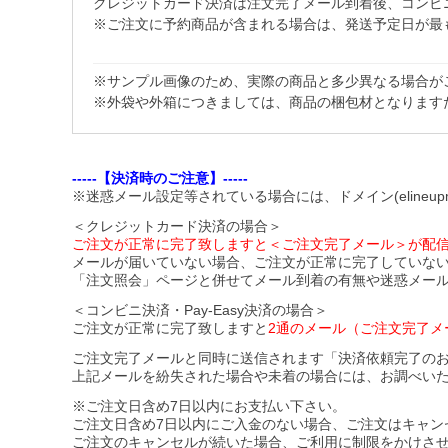
クレジットカード決済は注文完了メール到着後、コンビニ・Pa
※ご注文に予約商品が含まれる場合は、発送予定日が最
※サンプル画像のため、実際の商品と多少異なる場合が
※外袋や外箱につきましては、商品の梱包材となります
-----【決済時のご注意】-----
※迷惑メール設定等されている場合には、ドメイン(elineupm
＜クレジットカード決済の場合＞
ご注文が正常に完了致しますと＜ご注文完了メール＞が配
メールが届いていない場合、ご注文が正常に完了していな
「注文照会」ページと併せてメール到着の有無や迷惑メー
＜コンビニ決済・Pay-Easy決済の場合＞
ご注文が正常に完了致しますと
2通のメール（ご注文完了メ
ご注文完了メールと同時に送信されます「決済依頼完了の
上記メールを紛失された場合や未着の場合には、お調べい
※ご注文日含め7日以内にお支払い下さい。
ご注文日含め7日以内にご入金のない場合、ご注文はキャン
ご注文のキャンセルが続いた場合、ご利用に制限をかけさ