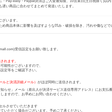
y-easy・Paypal決済はご入金通知後、10営業日(土日祝除く)以内
も遅い商品に合わせてまとめて発送いたします。
ございます。
ため商品本体に影響を及ぼすような凹み・破損を除き、汚れや傷などで
all.com)受信設定をお願い致します。
信されます。
い可能性がございますので、
ル設定等をご確認下さい。
ールと決済詳細メール）
がほぼ同時に送信されます。
お知らせ」メール（差出人が決済サービス送信専用アドレス）にお支払
たしますので、お早めにお問い合わせください。
セルさせていただきます
せていただく場合がございます。予めご了承ください。