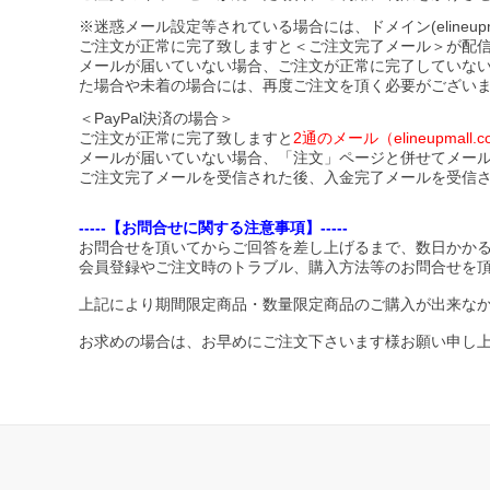
※迷惑メール設定等されている場合には、ドメイン(elineupmal
ご注文が正常に完了致しますと＜ご注文完了メール＞が配
メールが届いていない場合、ご注文が正常に完了していな
た場合や未着の場合には、再度ご注文を頂く必要がござい
＜PayPal決済の場合＞
ご注文が正常に完了致しますと
2通のメール（elineupma
メールが届いていない場合、「注文」ページと併せてメー
ご注文完了メールを受信された後、入金完了メールを受信
-----【お問合せに関する注意事項】-----
お問合せを頂いてからご回答を差し上げるまで、数日かか
会員登録やご注文時のトラブル、購入方法等のお問合せを
上記により期間限定商品・数量限定商品のご購入が出来な
お求めの場合は、お早めにご注文下さいます様お願い申し