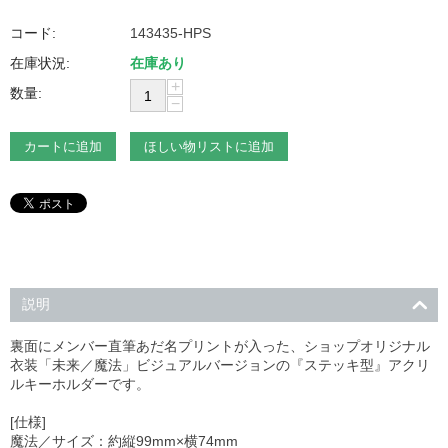
コード:
143435-HPS
在庫状況:
在庫あり
+
数量:
−
カートに追加
ほしい物リストに追加
説明
裏面にメンバー直筆あだ名プリントが入った、ショップオリジナル
衣装「未来／魔法」ビジュアルバージョンの『ステッキ型』アクリ
ルキーホルダーです。
[仕様]
魔法／サイズ：約縦99mm×横74mm