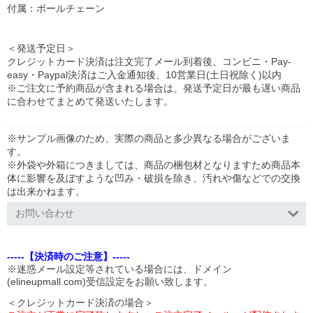
付属：ボールチェーン
＜発送予定日＞
クレジットカード決済は注文完了メール到着後、コンビニ・Pay-
easy・Paypal決済はご入金通知後、10営業日(土日祝除く)以内
※ご注文に予約商品が含まれる場合は、発送予定日が最も遅い商品
に合わせてまとめて発送いたします。
※サンプル画像のため、実際の商品と多少異なる場合がございま
す。
※外袋や外箱につきましては、商品の梱包材となりますため商品本
体に影響を及ぼすような凹み・破損を除き、汚れや傷などでの交換
は出来かねます。
お問い合わせ
-----【決済時のご注意】-----
※迷惑メール設定等されている場合には、ドメイン
(elineupmall.com)受信設定をお願い致します。
＜クレジットカード決済の場合＞