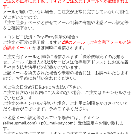
ご注文が正常に完了致しますと＜ご注文完了メール＞が配信されま
す。
メールが届いていない場合、ご注文が正常に完了していない可能性
がございますので、
「注文照会」ページと併せてメール到着の有無や迷惑メール設定等
をご確認下さい。
＜コンビニ決済・Pay-Easy決済の場合＞
ご注文が正常に完了致しますと
2通のメール（ご注文完了メールと決
済詳細メール）
がほぼ同時に送信されます。
ご注文完了メールと同時に送信されます「決済依頼完了のお知ら
せ」メール（差出人が決済サービス送信専用アドレス）にお支払番
号やお支払方法手順の記載がございます。
上記メールを紛失された場合や未着の場合には、お調べいたします
ので、お早めにお問い合わせください。
※ご注文日含め7日以内にお支払い下さい。
ご注文日含め7日以内にご入金のない場合、ご注文はキャンセルさせ
ていただきます
ご注文のキャンセルが続いた場合、ご利用に制限をかけさせていた
だく場合がございます。予めご了承ください。
※迷惑メール設定等されている場合には、ドメイン
(elineupmall.com)（p01.mul-pay.com）受信設定をお願い致しま
す。
ご注文が正常に完了致しますと＜ご注文完了メール＞が配信されま