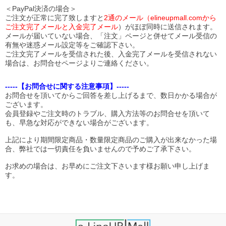
＜PayPal決済の場合＞
ご注文が正常に完了致しますと
2通のメール（elineupmall.comから
ご注文完了メールと入金完了メール
）がほぼ同時に送信されます。
メールが届いていない場合、「注文」ページと併せてメール受信の
有無や迷惑メール設定等をご確認下さい。
ご注文完了メールを受信された後、入金完了メールを受信されない
場合は、お問合せページよりご連絡ください。
-----【お問合せに関する注意事項】-----
お問合せを頂いてからご回答を差し上げるまで、数日かかる場合が
ございます。
会員登録やご注文時のトラブル、購入方法等のお問合せを頂いて
も、早急な対応ができない場合がございます。
上記により期間限定商品・数量限定商品のご購入が出来なかった場
合、弊社では一切責任を負いませんので予めご了承下さい。
お求めの場合は、お早めにご注文下さいます様お願い申し上げま
す。