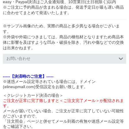
easy・Paypal決済はご入金通知後、10営業日(土日祝除く)以内
※ご注文に予約商品が含まれる場合は、発送予定日が最も遅い商品
に合わせてまとめて発送いたします。
※サンプル画像のため、実際の商品と多少異なる場合がございま
す。
※外袋や外箱につきましては、商品の梱包材となりますため商品本
体に影響を及ぼすような凹み・破損を除き、汚れや傷などでの交換
は出来かねます。
お問い合わせ
-----【決済時のご注意】-----
※迷惑メール設定等されている場合には、ドメイン
(elineupmall.com)受信設定をお願い致します。
＜クレジットカード決済の場合＞
ご注文が正常に完了致しますと＜ご注文完了メール＞が配信されま
す。
メールが届いていない場合、ご注文が正常に完了していない可能性
がございますので、
「注文照会」ページと併せてメール到着の有無や迷惑メール設定等
をご確認下さい。