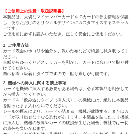
【ご使用上の注意・取扱説明書】
本製品は、大切なマイナンバーカードやICカードの券面情報を保護
し、あなただけのオリジナルデザインにカスタマイズするステッカ
ーです。
ご使用前に必ずお読みいただき、正しく安全にご使用ください。
1. ご使用方法
カード表面のホコリや油分を、乾いた布などで綺麗に拭き取ってく
ださい。
台紙からゆっくりとステッカーを剥がし、カードに合わせて貼り付
けてください。
自己粘着（吸着）タイプですので、貼り直しが可能です。
2. 機械への挿入に関する禁止事項
カードを機械に挿入する必要がある場合は、必ず本製品を剥がして
から挿入してください。
カードを「飲み込むタイプ（挿入式）」の機械には、絶対に本製品
を貼ったまま入れないでください。
シールの厚みにより、カードが詰まる、機械が故障する、またはカ
ードが取り出せなくなる恐れがあります。本製品を貼ったまま機械
に挿入し、機器の故障やカードの破損が生じた場合、弊社では一切
の責任を負いかねます。