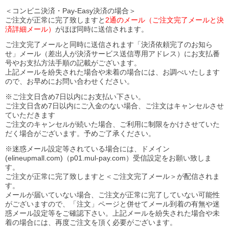
＜コンビニ決済・Pay-Easy決済の場合＞
ご注文が正常に完了致しますと
2通のメール（ご注文完了メールと決
済詳細メール）
がほぼ同時に送信されます。
ご注文完了メールと同時に送信されます「決済依頼完了のお知ら
せ」メール（差出人が決済サービス送信専用アドレス）にお支払番
号やお支払方法手順の記載がございます。
上記メールを紛失された場合や未着の場合には、お調べいたします
ので、お早めにお問い合わせください。
※ご注文日含め7日以内にお支払い下さい。
ご注文日含め7日以内にご入金のない場合、ご注文はキャンセルさせ
ていただきます
ご注文のキャンセルが続いた場合、ご利用に制限をかけさせていた
だく場合がございます。予めご了承ください。
※迷惑メール設定等されている場合には、ドメイン
(elineupmall.com)（p01.mul-pay.com）受信設定をお願い致しま
す。
ご注文が正常に完了致しますと＜ご注文完了メール＞が配信されま
す。
メールが届いていない場合、ご注文が正常に完了していない可能性
がございますので、「注文」ページと併せてメール到着の有無や迷
惑メール設定等をご確認下さい。
上記メールを紛失された場合や未
着の場合には、再度ご注文を頂く必要がございます。