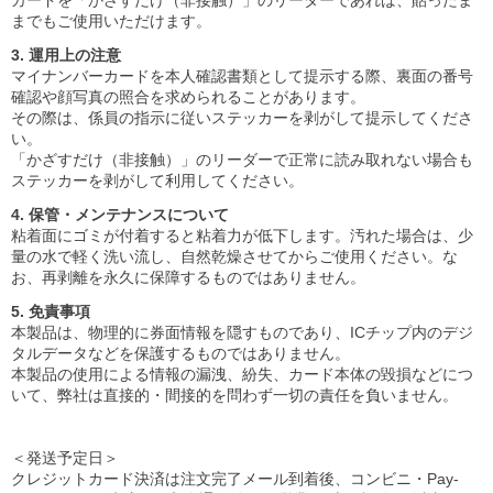
カードを「かざすだけ（非接触）」のリーダーであれば、貼ったま
までもご使用いただけます。
3. 運用上の注意
マイナンバーカードを本人確認書類として提示する際、裏面の番号
確認や顔写真の照合を求められることがあります。
その際は、係員の指示に従いステッカーを剥がして提示してくださ
い。
「かざすだけ（非接触）」のリーダーで正常に読み取れない場合も
ステッカーを剥がして利用してください。
4. 保管・メンテナンスについて
粘着面にゴミが付着すると粘着力が低下します。汚れた場合は、少
量の水で軽く洗い流し、自然乾燥させてからご使用ください。な
お、再剥離を永久に保障するものではありません。
5. 免責事項
本製品は、物理的に券面情報を隠すものであり、ICチップ内のデジ
タルデータなどを保護するものではありません。
本製品の使用による情報の漏洩、紛失、カード本体の毀損などにつ
いて、弊社は直接的・間接的を問わず一切の責任を負いません。
＜発送予定日＞
クレジットカード決済は注文完了メール到着後、コンビニ・Pay-