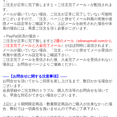
す。
ご注文が正常に完了致しますと＜ご注文完了メール＞が配信されま
す。
メールが届いていない場合、ご注文が正常に完了していない可能性
がございますので、「注文」ページと併せてメール到着の有無や迷
惑メール設定等をご確認下さい。
上記メールを紛失された場合や未
着の場合には、再度ご注文を頂く必要がございます。
＜PayPal決済の場合＞
ご注文が正常に完了致しますと
2通のメール（elineupmall.comから
ご注文完了メールと入金完了メール
）がほぼ同時に送信されます。
メールが届いていない場合、「注文」ページと併せてメール受信の
有無や迷惑メール設定等をご確認下さい。
ご注文完了メールを受信された後、入金完了メールを受信されない
場合は、お問合せページよりご連絡ください。
-----【お問合せに関する注意事項】-----
お問合せを頂いてからご回答を差し上げるまで、数日かかる場合が
ございます。
会員登録やご注文時のトラブル、購入方法等のお問合せを頂いて
も、早急な対応ができない場合がございます。
上記により期間限定商品・数量限定商品のご購入が出来なかった場
合、弊社では一切責任を負いませんので予めご了承下さい。