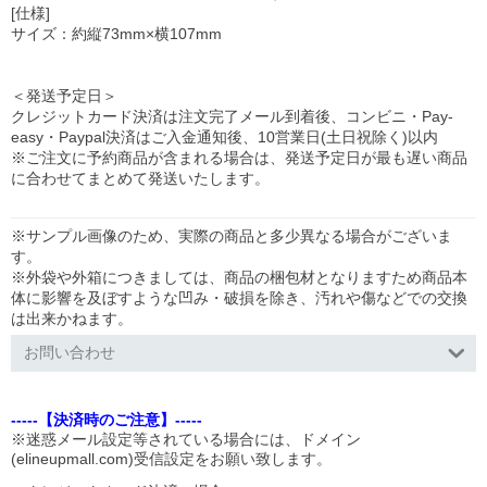
[仕様]
サイズ：約縦73mm×横107mm
＜発送予定日＞
クレジットカード決済は注文完了メール到着後、コンビニ・Pay-
easy・Paypal決済はご入金通知後、10営業日(土日祝除く)以内
※ご注文に予約商品が含まれる場合は、発送予定日が最も遅い商品
に合わせてまとめて発送いたします。
※サンプル画像のため、実際の商品と多少異なる場合がございま
す。
※外袋や外箱につきましては、商品の梱包材となりますため商品本
体に影響を及ぼすような凹み・破損を除き、汚れや傷などでの交換
は出来かねます。
お問い合わせ
-----【決済時のご注意】-----
※迷惑メール設定等されている場合には、ドメイン
(elineupmall.com)受信設定をお願い致します。