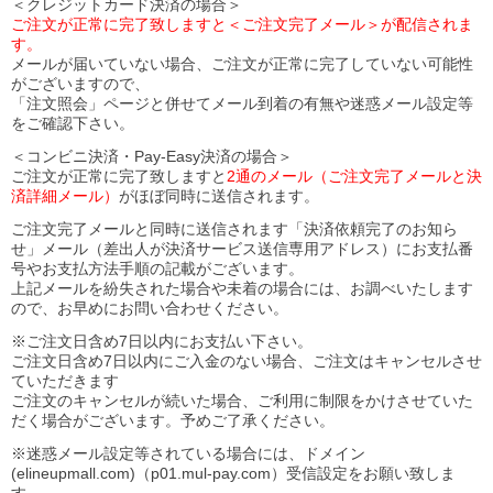
＜クレジットカード決済の場合＞
ご注文が正常に完了致しますと＜ご注文完了メール＞が配信されま
す。
メールが届いていない場合、ご注文が正常に完了していない可能性
がございますので、
「注文照会」ページと併せてメール到着の有無や迷惑メール設定等
をご確認下さい。
＜コンビニ決済・Pay-Easy決済の場合＞
ご注文が正常に完了致しますと
2通のメール（ご注文完了メールと決
済詳細メール）
がほぼ同時に送信されます。
ご注文完了メールと同時に送信されます「決済依頼完了のお知ら
せ」メール（差出人が決済サービス送信専用アドレス）にお支払番
号やお支払方法手順の記載がございます。
上記メールを紛失された場合や未着の場合には、お調べいたします
ので、お早めにお問い合わせください。
※ご注文日含め7日以内にお支払い下さい。
ご注文日含め7日以内にご入金のない場合、ご注文はキャンセルさせ
ていただきます
ご注文のキャンセルが続いた場合、ご利用に制限をかけさせていた
だく場合がございます。予めご了承ください。
※迷惑メール設定等されている場合には、ドメイン
(elineupmall.com)（p01.mul-pay.com）受信設定をお願い致しま