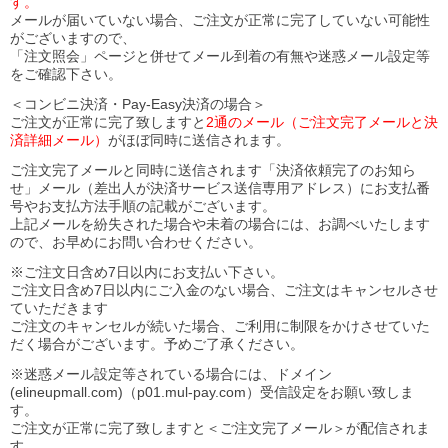
す。
メールが届いていない場合、ご注文が正常に完了していない可能性
がございますので、
「注文照会」ページと併せてメール到着の有無や迷惑メール設定等
をご確認下さい。
＜コンビニ決済・Pay-Easy決済の場合＞
ご注文が正常に完了致しますと
2通のメール（ご注文完了メールと決
済詳細メール）
がほぼ同時に送信されます。
ご注文完了メールと同時に送信されます「決済依頼完了のお知ら
せ」メール（差出人が決済サービス送信専用アドレス）にお支払番
号やお支払方法手順の記載がございます。
上記メールを紛失された場合や未着の場合には、お調べいたします
ので、お早めにお問い合わせください。
※ご注文日含め7日以内にお支払い下さい。
ご注文日含め7日以内にご入金のない場合、ご注文はキャンセルさせ
ていただきます
ご注文のキャンセルが続いた場合、ご利用に制限をかけさせていた
だく場合がございます。予めご了承ください。
※迷惑メール設定等されている場合には、ドメイン
(elineupmall.com)（p01.mul-pay.com）受信設定をお願い致しま
す。
ご注文が正常に完了致しますと＜ご注文完了メール＞が配信されま
す。