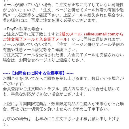
メールが届いていない場合、ご注文が正常に完了していない可能性
がございますので、「注文」ページと併せてメール到着の有無や迷
惑メール設定等をご確認下さい。
上記メールを紛失された場合や未
着の場合には、再度ご注文を頂く必要がございます。
＜PayPal決済の場合＞
ご注文が正常に完了致しますと
2通のメール（elineupmall.comから
ご注文完了メールと入金完了メール
）がほぼ同時に送信されます。
メールが届いていない場合、「注文」ページと併せてメール受信の
有無や迷惑メール設定等をご確認下さい。
ご注文完了メールを受信された後、入金完了メールを受信されない
場合は、お問合せページよりご連絡ください。
-----【お問合せに関する注意事項】-----
お問合せを頂いてからご回答を差し上げるまで、数日かかる場合が
ございます。
会員登録やご注文時のトラブル、購入方法等のお問合せを頂いて
も、早急な対応ができない場合がございます。
上記により期間限定商品・数量限定商品のご購入が出来なかった場
合、弊社では一切責任を負いませんので予めご了承下さい。
お求めの場合は、お早めにご注文下さいます様お願い申し上げま
す。